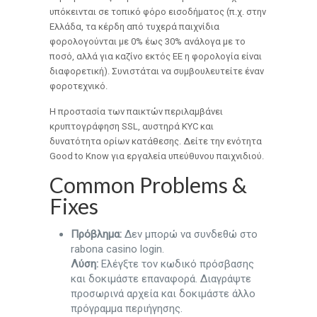
υπόκεινται σε τοπικό φόρο εισοδήματος (π.χ. στην
Ελλάδα, τα κέρδη από τυχερά παιχνίδια
φορολογούνται με 0% έως 30% ανάλογα με το
ποσό, αλλά για καζίνο εκτός ΕΕ η φορολογία είναι
διαφορετική). Συνιστάται να συμβουλευτείτε έναν
φοροτεχνικό.
Η προστασία των παικτών περιλαμβάνει
κρυπτογράφηση SSL, αυστηρά KYC και
δυνατότητα ορίων κατάθεσης. Δείτε την ενότητα
Good to Know για εργαλεία υπεύθυνου παιχνιδιού.
Common Problems &
Fixes
Πρόβλημα:
Δεν μπορώ να συνδεθώ στο
rabona casino login.
Λύση:
Ελέγξτε τον κωδικό πρόσβασης
και δοκιμάστε επαναφορά. Διαγράψτε
προσωρινά αρχεία και δοκιμάστε άλλο
πρόγραμμα περιήγησης.