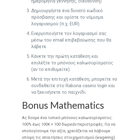
ημερομηνία γέννησης, διεύθυνση).
Δημιουργήστε ένα δυνατό κωδικό
πρόσβασης και ορίστε το νόμισμα
λογαριασμού (π.χ. EUR).
Ενεργοποιήστε τον λογαριασμό σας
μέσω του email επιβεβαίωσης που θα
λάβετε.
Κάνετε την πρώτη κατάθεση και
επιλέξτε το μπόνους καλωσορίσματος
(αν το επιθυμείτε).
Μετά την επιτυχή κατάθεση, μπορείτε να
συνδεθείτε στο Rabona casino login και
να ξεκινήσετε το παιχνίδι.
Bonus Mathematics
Ας δούμε ένα τυπικό μπόνους καλωσορίσματος:
100% έως 100€ + 100 δωρεάν περιστροφές. Για να
υπολογίσουμε την αξία, χρειάζεται να λάβουμε
υπόψη τις απαιτήσεις στοιχηματισμού (wagering).