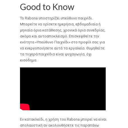
Good to Know
Το Rabona υποστηρίζει υπεύθυνο παιχνίδι.
Μπορείτε να ορίσετε ημερήσια, εβδομαδιαία ή
μηνιαία όρια κατάθεσης, χρονικά όρια συνεδρίας,
ακόμα και αυτοαποκλεισμό. Επισκεφθείτε την
ενότητα «Υπεύθυνο Παιχνίδι» στο προφίλ σας για
να ενεργοποιήσετε αυτά τα εργαλεία. Θυμηθείτε:
τα τυχερά παιχνίδια είναι ψυχαγωγία, όχι
εισόδημα.
Εν κατακλείδι, η χρήση του Rabona μπορεί να είναι
απολαυστική αν ακολουθήσετε τις παραπάνω