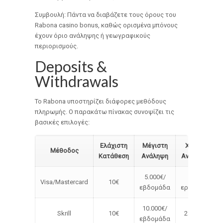
Συμβουλή: Πάντα να διαβάζετε τους όρους του
Rabona casino bonus, καθώς ορισμένα μπόνους
έχουν όριο ανάληψης ή γεωγραφικούς
περιορισμούς.
Deposits &
Withdrawals
Το Rabona υποστηρίζει διάφορες μεθόδους
πληρωμής. Ο παρακάτω πίνακας συνοψίζει τις
βασικές επιλογές:
Ελάχιστη
Μέγιστη
Χρόνος
Μέθοδος
Κατάθεση
Ανάληψη
Ανάληψης
5.000€/
3-5
Visa/Mastercard
10€
εβδομάδα
εργάσιμες
10.000€/
Skrill
10€
24 ώρες
εβδομάδα