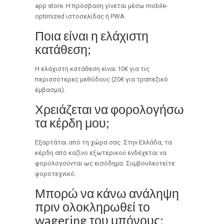
app store. Η πρόσβαση γίνεται μέσω mobile-
optimized ιστοσελίδας ή PWA.
Ποια είναι η ελάχιστη
κατάθεση;
Η ελάχιστη κατάθεση είναι 10€ για τις
περισσότερες μεθόδους (20€ για τραπεζικό
έμβασμα).
Χρειάζεται να φορολογήσω
τα κέρδη μου;
Εξαρτάται από τη χώρα σας. Στην Ελλάδα, τα
κέρδη από καζίνο εξωτερικού ενδέχεται να
φορολογούνται ως εισόδημα. Συμβουλευτείτε
φοροτεχνικό.
Μπορώ να κάνω ανάληψη
πριν ολοκληρωθεί το
wagering του μπόνους;