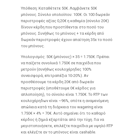
Υπόθεση: Καταθέτετε 50€. Λαμβάνετε 50€
μπόνους. Σύνολο υπολοίπου: 100€. Οι 100 δωρεάν
περιστροφές αξίας 0,20€ η καθεμία (σύνολο 20€)
δίνουν κέρδη που προστίθενται στο ποσό του
μπόνους. Συνήθως το μπόνους + τα κέρδη από
δωρεάν περιστροφές έχουν απαίτηση 35x το ποσό
του μπόνους.
Υπολογισμός: 50€ (μπόνους) × 35 = 1.750€. Πρέπει
να παίξετε συνολικά 1.750€ σε παιχνίδια που
μετρούν (συνήθως κουλοχέρηδες 100%
συνεισφορά, επιτραπέζια 10-20%). Αν
προσθέσουμε τα κέρδη 20€ από δωρεάν
περιστροφές (υποθέτουμε 0€ κέρδος για
απλοποίηση), το σύνολο είναι 1.750€. Το RTP των
κουλοχέρηδων είναι ~96%, οπότε η αναμενόμενη
απώλεια κατά τη διάρκεια του wagering είναι
1.750€ × 4% = 70€. Αυτό σημαίνει ότι το καθαρό
κέρδος ή ζημιά εξαρτάται από την τύχη. Για να
μεγιστοποιήσετε, επιλέξτε παιχνίδια με υψηλό RTP
και ελέγξτε αν το μπόνους είναι cashable.