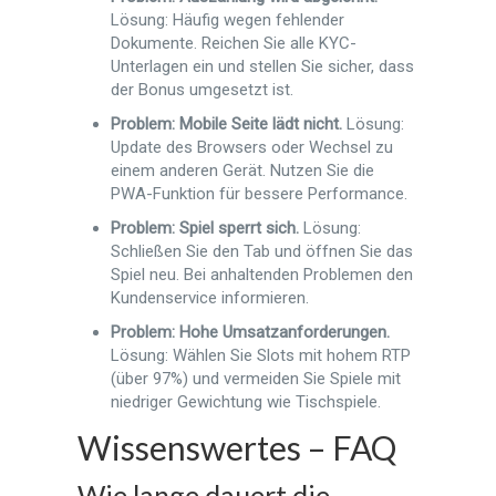
Lösung: Häufig wegen fehlender
Dokumente. Reichen Sie alle KYC-
Unterlagen ein und stellen Sie sicher, dass
der Bonus umgesetzt ist.
Problem: Mobile Seite lädt nicht.
Lösung:
Update des Browsers oder Wechsel zu
einem anderen Gerät. Nutzen Sie die
PWA-Funktion für bessere Performance.
Problem: Spiel sperrt sich.
Lösung:
Schließen Sie den Tab und öffnen Sie das
Spiel neu. Bei anhaltenden Problemen den
Kundenservice informieren.
Problem: Hohe Umsatzanforderungen.
Lösung: Wählen Sie Slots mit hohem RTP
(über 97%) und vermeiden Sie Spiele mit
niedriger Gewichtung wie Tischspiele.
Wissenswertes – FAQ
Wie lange dauert die