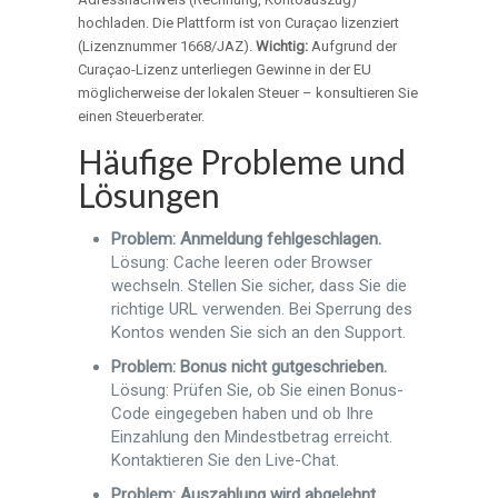
hochladen. Die Plattform ist von Curaçao lizenziert
(Lizenznummer 1668/JAZ).
Wichtig:
Aufgrund der
Curaçao-Lizenz unterliegen Gewinne in der EU
möglicherweise der lokalen Steuer – konsultieren Sie
einen Steuerberater.
Häufige Probleme und
Lösungen
Problem: Anmeldung fehlgeschlagen.
Lösung: Cache leeren oder Browser
wechseln. Stellen Sie sicher, dass Sie die
richtige URL verwenden. Bei Sperrung des
Kontos wenden Sie sich an den Support.
Problem: Bonus nicht gutgeschrieben.
Lösung: Prüfen Sie, ob Sie einen Bonus-
Code eingegeben haben und ob Ihre
Einzahlung den Mindestbetrag erreicht.
Kontaktieren Sie den Live-Chat.
Problem: Auszahlung wird abgelehnt.