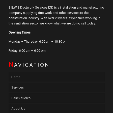
S.E.W.S Ductwork Services LTD is a installation and manufacturing
company supplying ductwork and other services to the
construction industry. With over 20 years’ experience working in
the ventilation sector we know what we are doing call today.
Opening Times
Monday – Thursday: 6:00 am – 10:30 pm
Friday: 6:00 am – 6:00 pm
N
AVIGATION
Home
Services
Case Studies
About Us