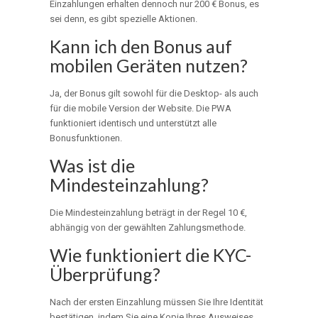
Einzahlungen erhalten dennoch nur 200 € Bonus, es
sei denn, es gibt spezielle Aktionen.
Kann ich den Bonus auf
mobilen Geräten nutzen?
Ja, der Bonus gilt sowohl für die Desktop- als auch
für die mobile Version der Website. Die PWA
funktioniert identisch und unterstützt alle
Bonusfunktionen.
Was ist die
Mindesteinzahlung?
Die Mindesteinzahlung beträgt in der Regel 10 €,
abhängig von der gewählten Zahlungsmethode.
Wie funktioniert die KYC-
Überprüfung?
Nach der ersten Einzahlung müssen Sie Ihre Identität
bestätigen, indem Sie eine Kopie Ihres Ausweises,