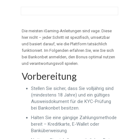
Die meisten iGaming-Anleitungen sind vage. Diese
hier nicht – jeder Schritt ist spezifisch, umsetzbar
und basiert darauf, wie die Plattform tatsächlich
funktioniert. Im Folgenden erfahren Sie, wie Sie sich
bei Bankonbet anmelden, den Bonus optimal nutzen
und verantwortungsvoll spielen.
Vorbereitung
Stellen Sie sicher, dass Sie volljährig sind
(mindestens 18 Jahre) und ein gültiges
Ausweisdokument für die KYC-Prüfung
bei Bankonbet besitzen.
Halten Sie eine gängige Zahlungsmethode
bereit – Kreditkarte, E-Wallet oder
Banküberweisung.