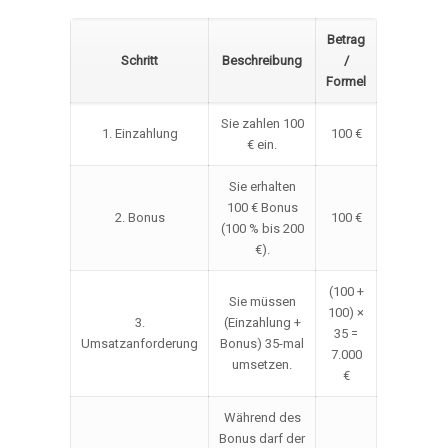
Betrag
Schritt
Beschreibung
/
Formel
Sie zahlen 100
1. Einzahlung
100 €
€ ein.
Sie erhalten
100 € Bonus
2. Bonus
100 €
(100 % bis 200
€).
(100 +
Sie müssen
100) ×
3.
(Einzahlung +
35 =
Umsatzanforderung
Bonus) 35-mal
7.000
umsetzen.
€
Während des
Bonus darf der