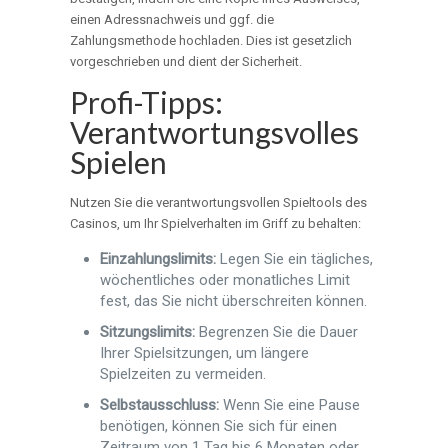
einen Adressnachweis und ggf. die
Zahlungsmethode hochladen. Dies ist gesetzlich
vorgeschrieben und dient der Sicherheit.
Profi-Tipps:
Verantwortungsvolles
Spielen
Nutzen Sie die verantwortungsvollen Spieltools des
Casinos, um Ihr Spielverhalten im Griff zu behalten:
Einzahlungslimits:
Legen Sie ein tägliches,
wöchentliches oder monatliches Limit
fest, das Sie nicht überschreiten können.
Sitzungslimits:
Begrenzen Sie die Dauer
Ihrer Spielsitzungen, um längere
Spielzeiten zu vermeiden.
Selbstausschluss:
Wenn Sie eine Pause
benötigen, können Sie sich für einen
Zeitraum von 1 Tag bis 6 Monaten oder