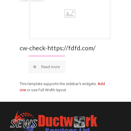
cw-check-https://fdfd.com/
Read more
This template supports the sidebar's widgets.
Add
one
or use Full Width layout.