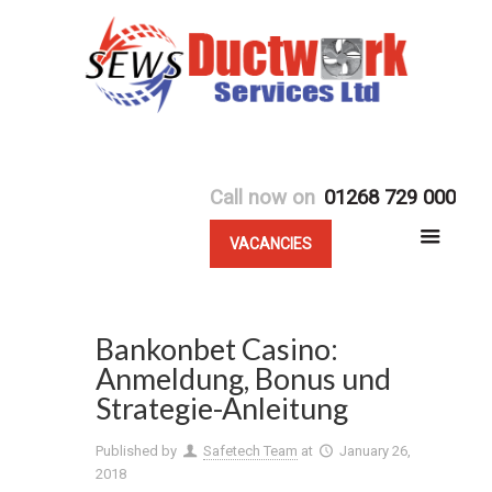
Call now on
01268 729 000
VACANCIES
Bankonbet Casino:
Anmeldung, Bonus und
Strategie-Anleitung
Published by
Safetech Team
at
January 26,
2018