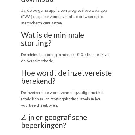
Ja, de bc game app is een progressieve web-app
(PWA) die je eenvoudig vanaf de browser op je
startscherm kunt zetten.
Wat is de minimale
storting?
De minimale storting is meestal €10, afhankelijk van
de betaalmethode.
Hoe wordt de inzetvereiste
berekend?
De inzetvereiste wordt vermenigvuldigd met het
totale bonus- en stortingsbedrag, zoals in het
voorbeeld hierboven.
Zijn er geografische
beperkingen?