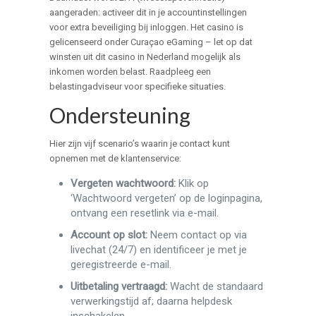
aangeraden: activeer dit in je accountinstellingen
voor extra beveiliging bij inloggen. Het casino is
gelicenseerd onder Curaçao eGaming – let op dat
winsten uit dit casino in Nederland mogelijk als
inkomen worden belast. Raadpleeg een
belastingadviseur voor specifieke situaties.
Ondersteuning
Hier zijn vijf scenario’s waarin je contact kunt
opnemen met de klantenservice:
Vergeten wachtwoord:
Klik op
‘Wachtwoord vergeten’ op de loginpagina,
ontvang een resetlink via e-mail.
Account op slot:
Neem contact op via
livechat (24/7) en identificeer je met je
geregistreerde e-mail.
Uitbetaling vertraagd:
Wacht de standaard
verwerkingstijd af; daarna helpdesk