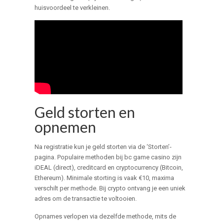
huisvoordeel te verkleinen.
Geld storten en
opnemen
Na registratie kun je geld storten via de ‘Storten’-
pagina. Populaire methoden bij bc game casino zijn
iDEAL (direct), creditcard en cryptocurrency (Bitcoin,
Ethereum). Minimale storting is vaak €10, maxima
verschilt per methode. Bij crypto ontvang je een uniek
adres om de transactie te voltooien.
Opnames verlopen via dezelfde methode, mits de