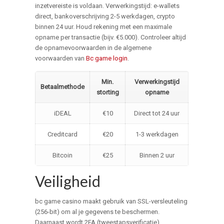
inzetvereiste is voldaan. Verwerkingstijd: e-wallets
direct, bankoverschrijving 2-5 werkdagen, crypto
binnen 24 uur. Houd rekening met een maximale
opname per transactie (bijv. €5.000). Controleer altijd
de opnamevoorwaarden in de algemene
voorwaarden van
Bc game login
.
Min.
Verwerkingstijd
Betaalmethode
storting
opname
iDEAL
€10
Direct tot 24 uur
Creditcard
€20
1-3 werkdagen
Bitcoin
€25
Binnen 2 uur
Veiligheid
bc game casino maakt gebruik van SSL-versleuteling
(256-bit) om al je gegevens te beschermen.
Daarnaast wordt 2FA (tweestapsverificatie)