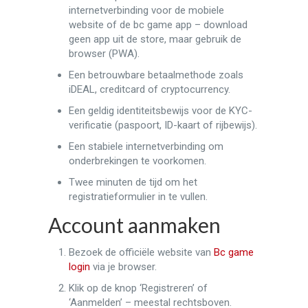
internetverbinding voor de mobiele
website of de bc game app – download
geen app uit de store, maar gebruik de
browser (PWA).
Een betrouwbare betaalmethode zoals
iDEAL, creditcard of cryptocurrency.
Een geldig identiteitsbewijs voor de KYC-
verificatie (paspoort, ID-kaart of rijbewijs).
Een stabiele internetverbinding om
onderbrekingen te voorkomen.
Twee minuten de tijd om het
registratieformulier in te vullen.
Account aanmaken
Bezoek de officiële website van
Bc game
login
via je browser.
Klik op de knop ‘Registreren’ of
‘Aanmelden’ – meestal rechtsboven.