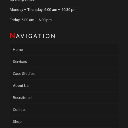
Monday – Thursday: 6:00 am – 10:30 pm
Friday: 6:00 am – 6:00 pm
N
AVIGATION
Home
Services
Case Studies
About Us
Recruitment
Contact
Shop