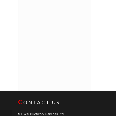
C
ONTACT US
S.E.W.S Ductwork Services Ltd