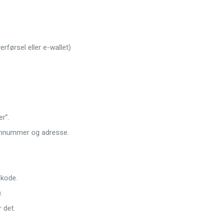
rførsel eller e-wallet)
er”.
fonnummer og adresse.
 kode.
.
 det.