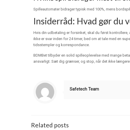
Spilleautomater bidrager typisk med 100%, mens bordspi
Insiderråd: Hvad gør du v
Hvis din udbetaling er forsinket, skal du først kontrollere, 
ikke er svar inden for 24 timer, bed om at tale med en sup
tidsstempler og korrespondance.
BDMBet tilbyder en solid spilleoplevelse med mange betali
ansvarligt. Sæt dig grænser, og stop, når det ikke længere 
Safetech Team
Related posts