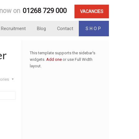
 now on
01268 729 000
VACANCIES
Recruitment
Blog
Contact
SHOP
er
This template supports the sidebar's
widgets.
Add one
or use Full Width
layout.
ories