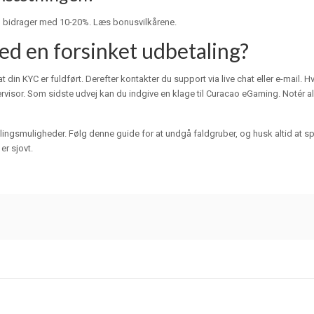
l bidrager med 10-20%. Læs bonusvilkårene.
ed en forsinket udbetaling?
at din KYC er fuldført. Derefter kontakter du support via live chat eller e-mail. H
ervisor. Som sidste udvej kan du indgive en klage til Curacao eGaming. Notér al
ngsmuligheder. Følg denne guide for at undgå faldgruber, og husk altid at spi
er sjovt.