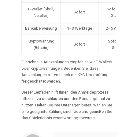
E‑Wallet (Skrill,
Sofort bis 24
Sofort
Neteller)
Stunden
Banküberweisung
1–3 Werktage
2–5 Werktage
Kryptowährung
Sofort bis 1
Sofort
(Bitcoin)
Stunde
Für schnelle Auszahlungen empfehlen wir E‑Wallets
oder Kryptowährungen. Bedenken Sie, dass
Auszahlungen oft erst nach der KYC-Überprüfung
freigeschaltet werden.
Dieser Leitfaden hilft Ihnen, den Anmeldeprozess
effizient zu durchlaufen und den Bonus optimal zu
nutzen. Halten Sie Ihre Unterlagen bereit, wählen Sie
eine geeignete Zahlungsmethode und genießen Sie
das Spielerlebnis verantwortungsbewusst.