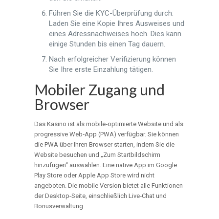
Führen Sie die KYC-Überprüfung durch:
Laden Sie eine Kopie Ihres Ausweises und
eines Adressnachweises hoch. Dies kann
einige Stunden bis einen Tag dauern.
Nach erfolgreicher Verifizierung können
Sie Ihre erste Einzahlung tätigen.
Mobiler Zugang und
Browser
Das Kasino ist als mobile‑optimierte Website und als
progressive Web‑App (PWA) verfügbar. Sie können
die PWA über Ihren Browser starten, indem Sie die
Website besuchen und „Zum Startbildschirm
hinzufügen“ auswählen. Eine native App im Google
Play Store oder Apple App Store wird nicht
angeboten. Die mobile Version bietet alle Funktionen
der Desktop-Seite, einschließlich Live‑Chat und
Bonusverwaltung.