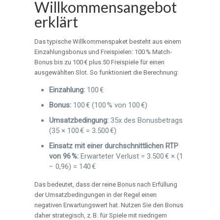
Willkommensangebot
erklärt
Das typische Willkommenspaket besteht aus einem
Einzahlungsbonus und Freispielen: 100 % Match-
Bonus bis zu 100 € plus 50 Freispiele für einen
ausgewählten Slot. So funktioniert die Berechnung:
Einzahlung:
100 €
Bonus:
100 € (100 % von 100 €)
Umsatzbedingung:
35x des Bonusbetrags
(35 × 100 € = 3.500 €)
Einsatz mit einer durchschnittlichen RTP
von 96 %:
Erwarteter Verlust = 3.500 € × (1
− 0,96) = 140 €
Das bedeutet, dass der reine Bonus nach Erfüllung
der Umsatzbedingungen in der Regel einen
negativen Erwartungswert hat. Nutzen Sie den Bonus
daher strategisch, z. B. für Spiele mit niedrigem