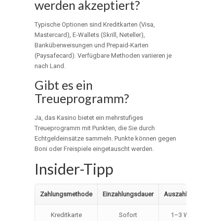
werden akzeptiert?
Typische Optionen sind Kreditkarten (Visa,
Mastercard), E‑Wallets (Skrill, Neteller),
Banküberweisungen und Prepaid-Karten
(Paysafecard). Verfügbare Methoden variieren je
nach Land.
Gibt es ein
Treueprogramm?
Ja, das Kasino bietet ein mehrstufiges
Treueprogramm mit Punkten, die Sie durch
Echtgeldeinsätze sammeln. Punkte können gegen
Boni oder Freispiele eingetauscht werden.
Insider-Tipp
Zahlungsmethode
Einzahlungsdauer
Auszahlungsdauer
Kreditkarte
Sofort
1–3 Werktage