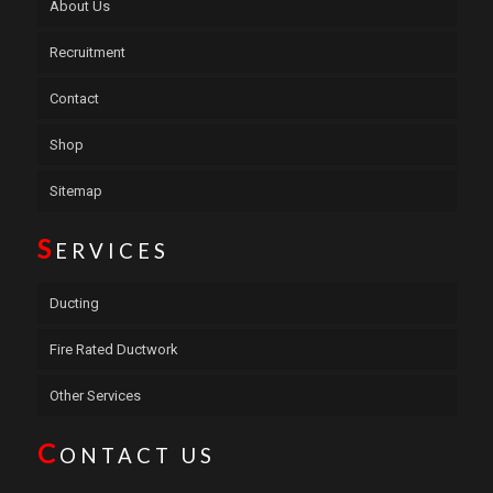
About Us
Recruitment
Contact
Shop
Sitemap
S
ERVICES
Ducting
Fire Rated Ductwork
Other Services
C
ONTACT US