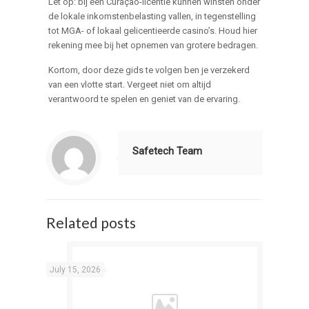
Let op: bij een Curaçao-licentie kunnen winsten onder
de lokale inkomstenbelasting vallen, in tegenstelling
tot MGA- of lokaal gelicentieerde casino’s. Houd hier
rekening mee bij het opnemen van grotere bedragen.
Kortom, door deze gids te volgen ben je verzekerd
van een vlotte start. Vergeet niet om altijd
verantwoord te spelen en geniet van de ervaring.
Safetech Team
Related posts
July 15, 2026