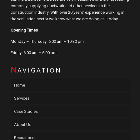
company supplying ductwork and other services to the
construction industry. With over 20 years’ experience working in
the ventilation sector we know what we are doing call today.
Opening Times
Monday – Thursday: 6:00 am – 10:30 pm
Friday: 6:00 am – 6:00 pm
N
AVIGATION
Home
Services
Case Studies
About Us
Recruitment