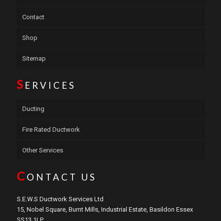
Contact
Shop
Sitemap
S
ERVICES
Ducting
Fire Rated Ductwork
Other Services
C
ONTACT US
S.E.W.S Ductwork Services Ltd
15, Nobel Square, Burnt Mills, Industrial Estate, Basildon Essex
SS13 1LP