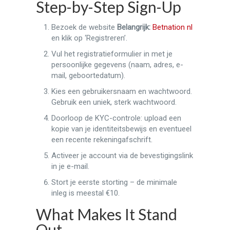
Step-by-Step Sign-Up
Bezoek de website
Belangrijk:
Betnation nl
en klik op ‘Registreren’.
Vul het registratieformulier in met je
persoonlijke gegevens (naam, adres, e-
mail, geboortedatum).
Kies een gebruikersnaam en wachtwoord.
Gebruik een uniek, sterk wachtwoord.
Doorloop de KYC-controle: upload een
kopie van je identiteitsbewijs en eventueel
een recente rekeningafschrift.
Activeer je account via de bevestigingslink
in je e-mail.
Stort je eerste storting – de minimale
inleg is meestal €10.
What Makes It Stand
Out