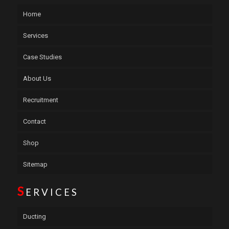
Home
Services
Case Studies
About Us
Recruitment
Contact
Shop
Sitemap
S
ERVICES
Ducting