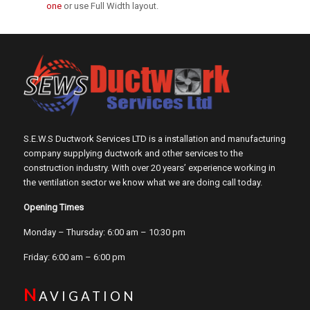
one
or use Full Width layout.
S.E.W.S Ductwork Services LTD is a installation and manufacturing
company supplying ductwork and other services to the
construction industry. With over 20 years’ experience working in
the ventilation sector we know what we are doing call today.
Opening Times
Monday – Thursday: 6:00 am – 10:30 pm
Friday: 6:00 am – 6:00 pm
N
AVIGATION