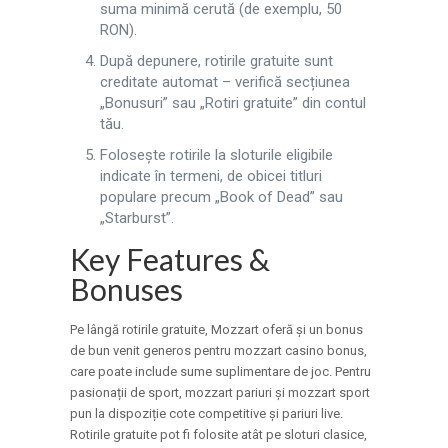
suma minimă cerută (de exemplu, 50
RON).
După depunere, rotirile gratuite sunt
creditate automat – verifică secțiunea
„Bonusuri” sau „Rotiri gratuite” din contul
tău.
Folosește rotirile la sloturile eligibile
indicate în termeni, de obicei titluri
populare precum „Book of Dead” sau
„Starburst”.
Key Features &
Bonuses
Pe lângă rotirile gratuite, Mozzart oferă și un bonus
de bun venit generos pentru mozzart casino bonus,
care poate include sume suplimentare de joc. Pentru
pasionații de sport, mozzart pariuri și mozzart sport
pun la dispoziție cote competitive și pariuri live.
Rotirile gratuite pot fi folosite atât pe sloturi clasice,