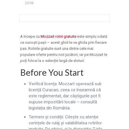
2018
A începe cu
Mozzart rotiri gratuite
este simplu odată
ce cunoști pașii – acest ghid te va ghida prin fiecare
pas. Rotirile gratuite sunt una dintre cele mai
populare oferte pentru noii jucători, iar pe Mozzart le
poți folosi la o selecție largă de sloturi.
Before You Start
Verifică licența: Mozzart operează sub
licență Curacao, ceea ce înseamnă că
este reglementat, dar câștigurile pot fi
supuse impozitării locale – consultă
legislația din România.
Termeni și condiții: Citește cu atenție
cerințele de rulaj și valabilitatea rotirilor