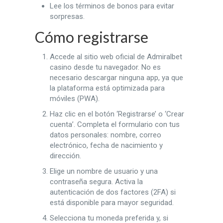
Lee los términos de bonos para evitar
sorpresas.
Cómo registrarse
Accede al sitio web oficial de Admiralbet
casino desde tu navegador. No es
necesario descargar ninguna app, ya que
la plataforma está optimizada para
móviles (PWA).
Haz clic en el botón ‘Registrarse’ o ‘Crear
cuenta’. Completa el formulario con tus
datos personales: nombre, correo
electrónico, fecha de nacimiento y
dirección.
Elige un nombre de usuario y una
contraseña segura. Activa la
autenticación de dos factores (2FA) si
está disponible para mayor seguridad.
Selecciona tu moneda preferida y, si