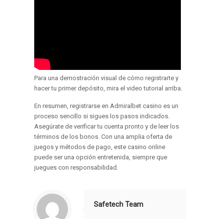
Para una demostración visual de cómo registrarte y
hacer tu primer depósito, mira el video tutorial arriba.
En resumen, registrarse en Admiralbet casino es un
proceso sencillo si sigues los pasos indicados.
Asegúrate de verificar tu cuenta pronto y de leer los
términos de los bonos. Con una amplia oferta de
juegos y métodos de pago, este casino online
puede ser una opción entretenida, siempre que
juegues con responsabilidad.
Safetech Team