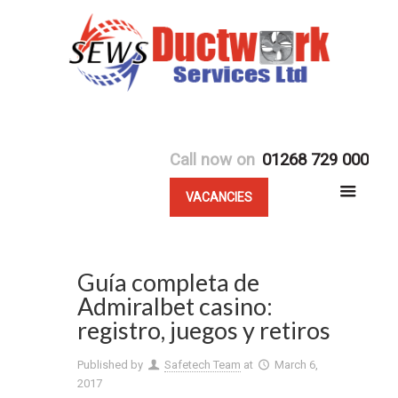
Call now on
01268 729 000
VACANCIES
Guía completa de
Admiralbet casino:
registro, juegos y retiros
Published by
Safetech Team
at
March 6,
2017