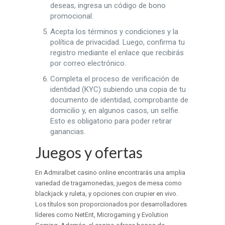
deseas, ingresa un código de bono
promocional.
Acepta los términos y condiciones y la
política de privacidad. Luego, confirma tu
registro mediante el enlace que recibirás
por correo electrónico.
Completa el proceso de verificación de
identidad (KYC) subiendo una copia de tu
documento de identidad, comprobante de
domicilio y, en algunos casos, un selfie.
Esto es obligatorio para poder retirar
ganancias.
Juegos y ofertas
En Admiralbet casino online encontrarás una amplia
variedad de tragamonedas, juegos de mesa como
blackjack y ruleta, y opciones con crupier en vivo.
Los títulos son proporcionados por desarrolladores
líderes como NetEnt, Microgaming y Evolution