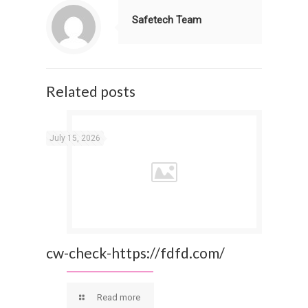
Safetech Team
Related posts
July 15, 2026
cw-check-https://fdfd.com/
Read more