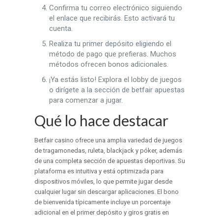
Confirma tu correo electrónico siguiendo
el enlace que recibirás. Esto activará tu
cuenta.
Realiza tu primer depósito eligiendo el
método de pago que prefieras. Muchos
métodos ofrecen bonos adicionales.
¡Ya estás listo! Explora el lobby de juegos
o dirígete a la sección de betfair apuestas
para comenzar a jugar.
Qué lo hace destacar
Betfair casino ofrece una amplia variedad de juegos
de tragamonedas, ruleta, blackjack y póker, además
de una completa sección de apuestas deportivas. Su
plataforma es intuitiva y está optimizada para
dispositivos móviles, lo que permite jugar desde
cualquier lugar sin descargar aplicaciones. El bono
de bienvenida típicamente incluye un porcentaje
adicional en el primer depósito y giros gratis en