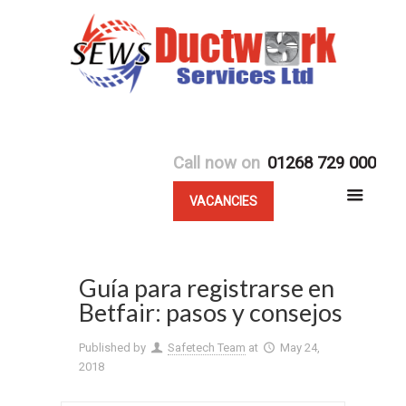
Call now on
01268 729 000
VACANCIES
Guía para registrarse en
Betfair: pasos y consejos
Published by
Safetech Team
at
May 24,
2018