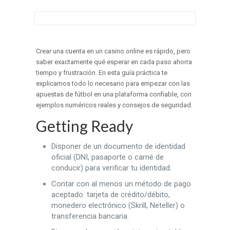
Crear una cuenta en un casino online es rápido, pero
saber exactamente qué esperar en cada paso ahorra
tiempo y frustración. En esta guía práctica te
explicamos todo lo necesario para empezar con las
apuestas de fútbol en una plataforma confiable, con
ejemplos numéricos reales y consejos de seguridad.
Getting Ready
Disponer de un documento de identidad
oficial (DNI, pasaporte o carné de
conducir) para verificar tu identidad.
Contar con al menos un método de pago
aceptado: tarjeta de crédito/débito,
monedero electrónico (Skrill, Neteller) o
transferencia bancaria.