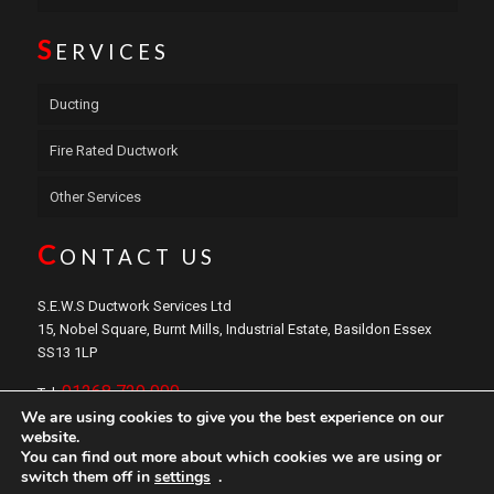
S
ERVICES
Ducting
Fire Rated Ductwork
Other Services
C
ONTACT US
S.E.W.S Ductwork Services Ltd
15, Nobel Square, Burnt Mills, Industrial Estate, Basildon Essex
SS13 1LP
01268 729 000
Tel:
We are using cookies to give you the best experience on our
sales@sewsductwork.com
Email:
website.
You can find out more about which cookies we are using or
switch them off in
settings
.
Copyright © 2024 S.E.W.S
Ductwork
Services Ltd. Website by