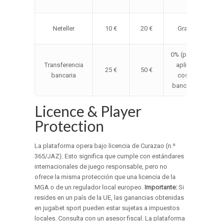
h
Neteller
10 €
20 €
Gratis
h
0% (puede
Transferencia
aplicar
25 €
50 €
d
bancaria
coste
há
bancario)
Licence & Player
Protection
La plataforma opera bajo licencia de Curazao (n.º
365/JAZ). Esto significa que cumple con estándares
internacionales de juego responsable, pero no
ofrece la misma protección que una licencia de la
MGA o de un regulador local europeo.
Importante:
Si
resides en un país de la UE, las ganancias obtenidas
en jugabet sport pueden estar sujetas a impuestos
locales. Consulta con un asesor fiscal. La plataforma