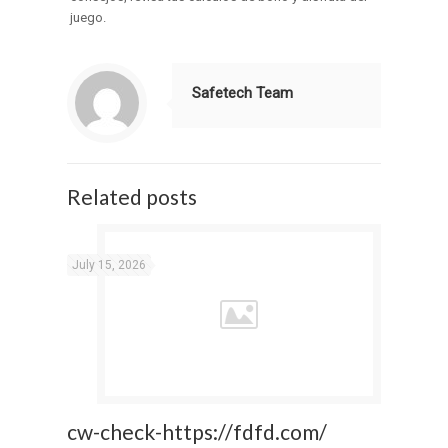
juego.
Safetech Team
Related posts
July 15, 2026
cw-check-https://fdfd.com/