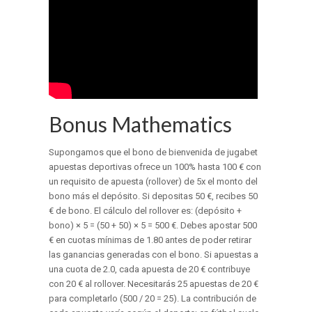
Bonus Mathematics
Supongamos que el bono de bienvenida de jugabet
apuestas deportivas ofrece un 100% hasta 100 € con
un requisito de apuesta (rollover) de 5x el monto del
bono más el depósito. Si depositas 50 €, recibes 50
€ de bono. El cálculo del rollover es: (depósito +
bono) × 5 = (50 + 50) × 5 = 500 €. Debes apostar 500
€ en cuotas mínimas de 1.80 antes de poder retirar
las ganancias generadas con el bono. Si apuestas a
una cuota de 2.0, cada apuesta de 20 € contribuye
con 20 € al rollover. Necesitarás 25 apuestas de 20 €
para completarlo (500 / 20 = 25). La contribución de