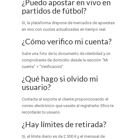
¿Puedo apostar en vivo en
partidos de fútbol?
Sí, la plataforma dispone de mercados de apuestas
en vivo con cuotas actualizadas en tiempo real.
¿Cómo verifico mi cuenta?
Sube una foto de tu documento de identidad y un
comprobante de domicilio desde la sección “Mi
cuenta” > “Verificación”.
¿Qué hago si olvido mi
usuario?
Contacta al soporte al cliente proporcionando el
correo electrónico que usaste al registrarte. Ellos te
recordarán tu usuario.
¿Hay límites de retirada?
Sí, el límite diario es de 2.500 € y el mensual de