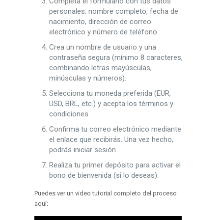
Completa el formulario con tus datos
personales: nombre completo, fecha de
nacimiento, dirección de correo
electrónico y número de teléfono.
Crea un nombre de usuario y una
contraseña segura (mínimo 8 caracteres,
combinando letras mayúsculas,
minúsculas y números).
Selecciona tu moneda preferida (EUR,
USD, BRL, etc.) y acepta los términos y
condiciones.
Confirma tu correo electrónico mediante
el enlace que recibirás. Una vez hecho,
podrás iniciar sesión.
Realiza tu primer depósito para activar el
bono de bienvenida (si lo deseas).
Puedes ver un video tutorial completo del proceso
aquí: