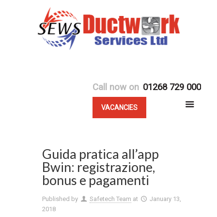
Call now on
01268 729 000
VACANCIES
Guida pratica all’app
Bwin: registrazione,
bonus e pagamenti
Published by
Safetech Team
at
January 13,
2018