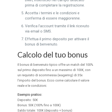
bwin, inseriscilo nel campo dedicato
prima di completare la registrazione.
Accetta i termini e le condizioni e
conferma di essere maggiorenne.
Verifica l’account tramite il link ricevuto
via email o SMS.
Effettua il primo deposito per attivare il
bonus di benvenuto.
Calcolo del tuo bonus
Il bonus di benvenuto tipico offre un match del 100%
sul primo deposito fino a un massimo di 100€, con
un requisito di scommessa (wagering) di 35x
l’importo del bonus. Ecco come calcolare il valore
reale e le condizioni.
Esempio pratico:
Deposito: 50€
Bonus: 50€ (100% fino a 100€)
Saldo totale: 100€ (deposito + bonus)