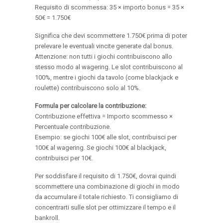
Requisito di scommessa: 35 × importo bonus = 35 ×
50€ = 1.750€
Significa che devi scommettere 1.750€ prima di poter
prelevare le eventuali vincite generate dal bonus.
Attenzione: non tutti i giochi contribuiscono allo
stesso modo al wagering. Le slot contribuiscono al
100%, mentre i giochi da tavolo (come blackjack e
roulette) contribuiscono solo al 10%.
Formula per calcolare la contribuzione:
Contribuzione effettiva = Importo scommesso ×
Percentuale contribuzione.
Esempio: se giochi 100€ alle slot, contribuisci per
100€ al wagering. Se giochi 100€ al blackjack,
contribuisci per 10€.
Per soddisfare il requisito di 1.750€, dovrai quindi
scommettere una combinazione di giochi in modo
da accumulare il totale richiesto. Ti consigliamo di
concentrarti sulle slot per ottimizzare il tempo e il
bankroll.