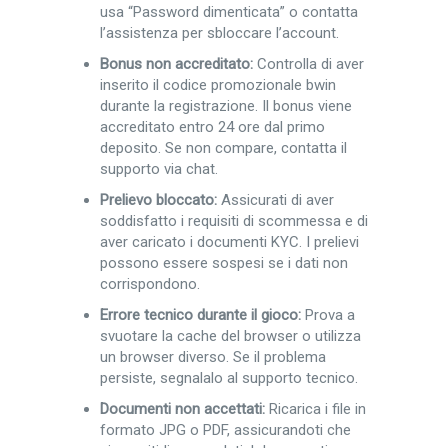
usa “Password dimenticata” o contatta
l’assistenza per sbloccare l’account.
Bonus non accreditato:
Controlla di aver
inserito il codice promozionale bwin
durante la registrazione. Il bonus viene
accreditato entro 24 ore dal primo
deposito. Se non compare, contatta il
supporto via chat.
Prelievo bloccato:
Assicurati di aver
soddisfatto i requisiti di scommessa e di
aver caricato i documenti KYC. I prelievi
possono essere sospesi se i dati non
corrispondono.
Errore tecnico durante il gioco:
Prova a
svuotare la cache del browser o utilizza
un browser diverso. Se il problema
persiste, segnalalo al supporto tecnico.
Documenti non accettati:
Ricarica i file in
formato JPG o PDF, assicurandoti che