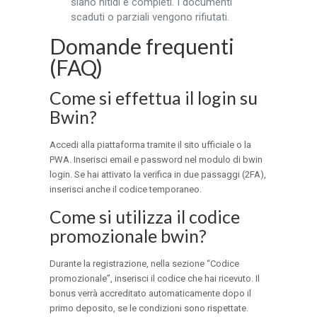
siano nitidi e completi. I documenti
scaduti o parziali vengono rifiutati.
Domande frequenti
(FAQ)
Come si effettua il login su
Bwin?
Accedi alla piattaforma tramite il sito ufficiale o la
PWA. Inserisci email e password nel modulo di bwin
login. Se hai attivato la verifica in due passaggi (2FA),
inserisci anche il codice temporaneo.
Come si utilizza il codice
promozionale bwin?
Durante la registrazione, nella sezione “Codice
promozionale”, inserisci il codice che hai ricevuto. Il
bonus verrà accreditato automaticamente dopo il
primo deposito, se le condizioni sono rispettate.