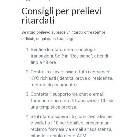
Consigli per prelievi
ritardati
Se il tuo prelievo subisce un ritardo oltre i tempi
indicati, segui questi passaggi:
Verifica lo stato nella cronologia
transazioni. Se è in “Revisione”, attendi
fino a 48 ore.
Controlla di aver inviato tutti i documenti
KYC richiesti (identità, prova di residenza,
metodo di pagamento).
Contatta il supporto via chat o email,
fornendo il numero di transazione. Chiedi
una tempistica precisa.
Se il ritardo supera i 5 giorni lavorativi per
e‑wallet o i 10 per bonifico, presenta un
reclamo formale via email all’assistenza,
citando il regolamento ADM.