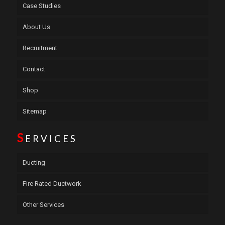
Case Studies
About Us
Recruitment
Contact
Shop
Sitemap
S
ERVICES
Ducting
Fire Rated Ductwork
Other Services