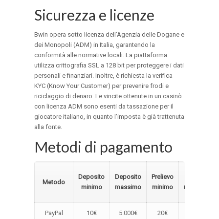
Sicurezza e licenze
Bwin opera sotto licenza dell’Agenzia delle Dogane e
dei Monopoli (ADM) in Italia, garantendo la
conformità alle normative locali. La piattaforma
utilizza crittografia SSL a 128 bit per proteggere i dati
personali e finanziari. Inoltre, è richiesta la verifica
KYC (Know Your Customer) per prevenire frodi e
riciclaggio di denaro. Le vincite ottenute in un casinò
con licenza ADM sono esenti da tassazione per il
giocatore italiano, in quanto l’imposta è già trattenuta
alla fonte.
Metodi di pagamento
Deposito
Deposito
Prelievo
Prelievo
Metodo
minimo
massimo
minimo
massimo
PayPal
10€
5.000€
20€
5.000€