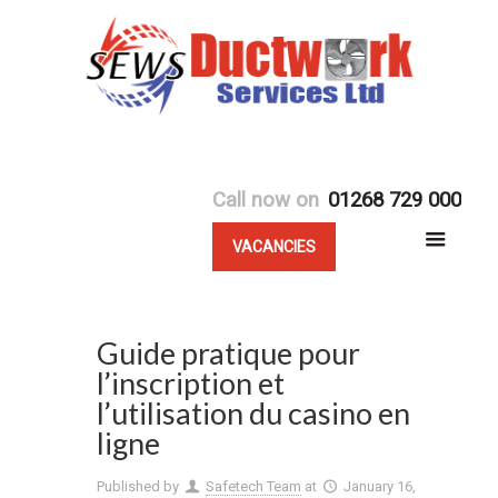
Call now on
01268 729 000
VACANCIES
Guide pratique pour
l’inscription et
l’utilisation du casino en
ligne
Published by
Safetech Team
at
January 16,