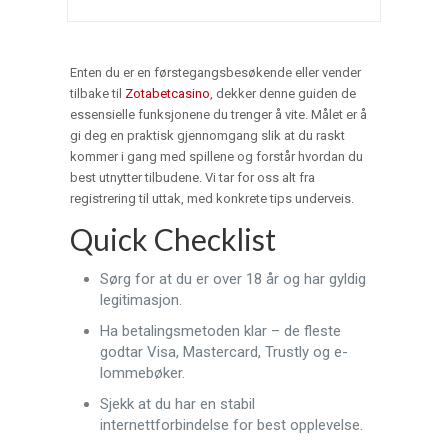
Enten du er en førstegangsbesøkende eller vender
tilbake til
Zotabetcasino
, dekker denne guiden de
essensielle funksjonene du trenger å vite. Målet er å
gi deg en praktisk gjennomgang slik at du raskt
kommer i gang med spillene og forstår hvordan du
best utnytter tilbudene. Vi tar for oss alt fra
registrering til uttak, med konkrete tips underveis.
Quick Checklist
Sørg for at du er over 18 år og har gyldig
legitimasjon.
Ha betalingsmetoden klar – de fleste
godtar Visa, Mastercard, Trustly og e-
lommebøker.
Sjekk at du har en stabil
internettforbindelse for best opplevelse.