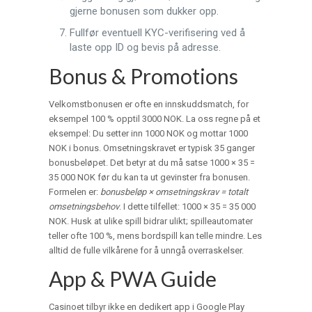
gjerne bonusen som dukker opp.
Fullfør eventuell KYC-verifisering ved å
laste opp ID og bevis på adresse.
Bonus & Promotions
Velkomstbonusen er ofte en innskuddsmatch, for
eksempel 100 % opptil 3000 NOK. La oss regne på et
eksempel: Du setter inn 1000 NOK og mottar 1000
NOK i bonus. Omsetningskravet er typisk 35 ganger
bonusbeløpet. Det betyr at du må satse 1000 × 35 =
35 000 NOK før du kan ta ut gevinster fra bonusen.
Formelen er:
bonusbeløp × omsetningskrav = totalt
omsetningsbehov
. I dette tilfellet: 1000 × 35 = 35 000
NOK. Husk at ulike spill bidrar ulikt; spilleautomater
teller ofte 100 %, mens bordspill kan telle mindre. Les
alltid de fulle vilkårene for å unngå overraskelser.
App & PWA Guide
Casinoet tilbyr ikke en dedikert app i Google Play