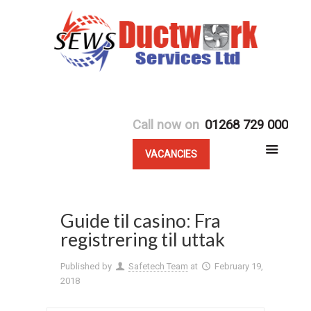
Call now on
01268 729 000
VACANCIES
Guide til casino: Fra
registrering til uttak
Published by
Safetech Team
at
February 19,
2018