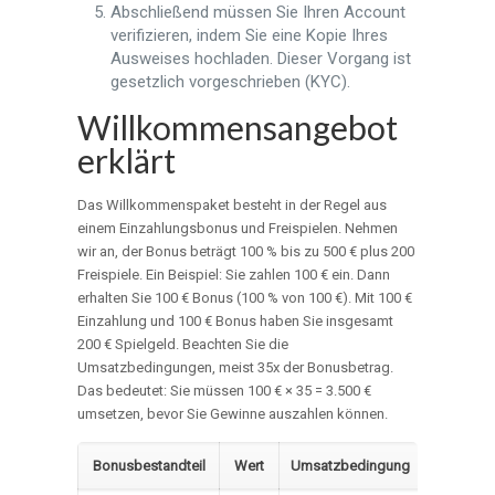
Abschließend müssen Sie Ihren Account
verifizieren, indem Sie eine Kopie Ihres
Ausweises hochladen. Dieser Vorgang ist
gesetzlich vorgeschrieben (KYC).
Willkommensangebot
erklärt
Das Willkommenspaket besteht in der Regel aus
einem Einzahlungsbonus und Freispielen. Nehmen
wir an, der Bonus beträgt 100 % bis zu 500 € plus 200
Freispiele. Ein Beispiel: Sie zahlen 100 € ein. Dann
erhalten Sie 100 € Bonus (100 % von 100 €). Mit 100 €
Einzahlung und 100 € Bonus haben Sie insgesamt
200 € Spielgeld. Beachten Sie die
Umsatzbedingungen, meist 35x der Bonusbetrag.
Das bedeutet: Sie müssen 100 € × 35 = 3.500 €
umsetzen, bevor Sie Gewinne auszahlen können.
Bonusbestandteil
Wert
Umsatzbedingung