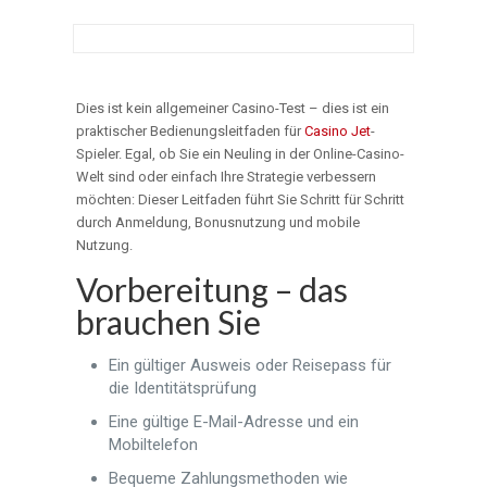
Dies ist kein allgemeiner Casino-Test – dies ist ein
praktischer Bedienungsleitfaden für
Casino Jet
-
Spieler. Egal, ob Sie ein Neuling in der Online-Casino-
Welt sind oder einfach Ihre Strategie verbessern
möchten: Dieser Leitfaden führt Sie Schritt für Schritt
durch Anmeldung, Bonusnutzung und mobile
Nutzung.
Vorbereitung – das
brauchen Sie
Ein gültiger Ausweis oder Reisepass für
die Identitätsprüfung
Eine gültige E-Mail-Adresse und ein
Mobiltelefon
Bequeme Zahlungsmethoden wie