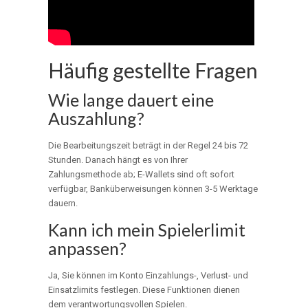
Häufig gestellte Fragen
Wie lange dauert eine
Auszahlung?
Die Bearbeitungszeit beträgt in der Regel 24 bis 72
Stunden. Danach hängt es von Ihrer
Zahlungsmethode ab; E-Wallets sind oft sofort
verfügbar, Banküberweisungen können 3-5 Werktage
dauern.
Kann ich mein Spielerlimit
anpassen?
Ja, Sie können im Konto Einzahlungs-, Verlust- und
Einsatzlimits festlegen. Diese Funktionen dienen
dem verantwortungsvollen Spielen.