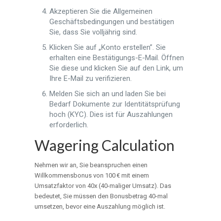
Akzeptieren Sie die Allgemeinen
Geschäftsbedingungen und bestätigen
Sie, dass Sie volljährig sind.
Klicken Sie auf „Konto erstellen”. Sie
erhalten eine Bestätigungs-E-Mail. Öffnen
Sie diese und klicken Sie auf den Link, um
Ihre E-Mail zu verifizieren.
Melden Sie sich an und laden Sie bei
Bedarf Dokumente zur Identitätsprüfung
hoch (KYC). Dies ist für Auszahlungen
erforderlich.
Wagering Calculation
Nehmen wir an, Sie beanspruchen einen
Willkommensbonus von 100 € mit einem
Umsatzfaktor von 40x (40-maliger Umsatz). Das
bedeutet, Sie müssen den Bonusbetrag 40-mal
umsetzen, bevor eine Auszahlung möglich ist.