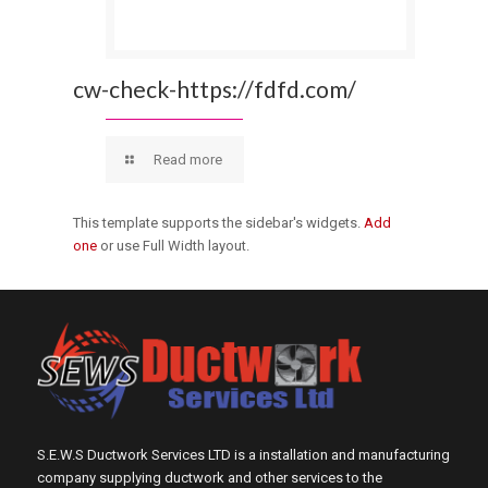
cw-check-https://fdfd.com/
Read more
This template supports the sidebar's widgets.
Add
one
or use Full Width layout.
S.E.W.S Ductwork Services LTD is a installation and manufacturing
company supplying ductwork and other services to the