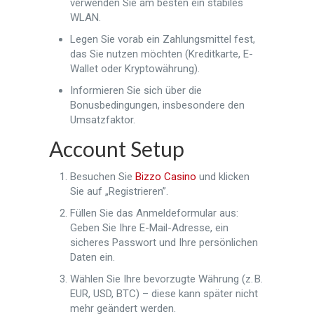
verwenden Sie am besten ein stabiles
WLAN.
Legen Sie vorab ein Zahlungsmittel fest,
das Sie nutzen möchten (Kreditkarte, E-
Wallet oder Kryptowährung).
Informieren Sie sich über die
Bonusbedingungen, insbesondere den
Umsatzfaktor.
Account Setup
Besuchen Sie
Bizzo Casino
und klicken
Sie auf „Registrieren”.
Füllen Sie das Anmeldeformular aus:
Geben Sie Ihre E-Mail-Adresse, ein
sicheres Passwort und Ihre persönlichen
Daten ein.
Wählen Sie Ihre bevorzugte Währung (z. B.
EUR, USD, BTC) – diese kann später nicht
mehr geändert werden.