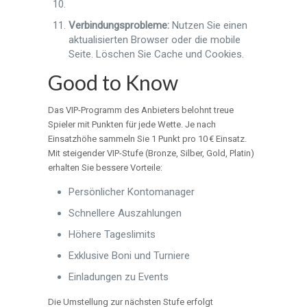
Verbindungsprobleme:
Nutzen Sie einen
aktualisierten Browser oder die mobile
Seite. Löschen Sie Cache und Cookies.
Good to Know
Das VIP-Programm des Anbieters belohnt treue
Spieler mit Punkten für jede Wette. Je nach
Einsatzhöhe sammeln Sie 1 Punkt pro 10 € Einsatz.
Mit steigender VIP-Stufe (Bronze, Silber, Gold, Platin)
erhalten Sie bessere Vorteile:
Persönlicher Kontomanager
Schnellere Auszahlungen
Höhere Tageslimits
Exklusive Boni und Turniere
Einladungen zu Events
Die Umstellung zur nächsten Stufe erfolgt