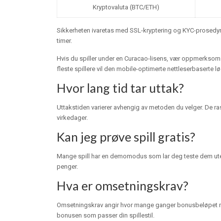
Kryptovaluta (BTC/ETH)
Sikkerheten ivaretas med SSL-kryptering og KYC-prosedyrer.
timer.
Hvis du spiller under en Curacao-lisens, vær oppmerksom p
fleste spillere vil den mobile-optimerte nettleserbaserte
Hvor lang tid tar uttak?
Uttakstiden varierer avhengig av metoden du velger. De r
virkedager.
Kan jeg prøve spill gratis?
Mange spill har en demomodus som lar deg teste dem uten i
penger.
Hva er omsetningskrav?
Omsetningskrav angir hvor mange ganger bonusbeløpet må s
bonusen som passer din spillestil.