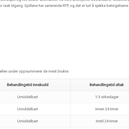
rask tilgang. Spillene har varierende RTP, og det er lurt å sjekke betingelsene
abellen under oppsummerer de mest brukte:
Behandlingstid innskudd
Behandlingstid uttak
Umiddelbart
1-3 virkedager
Umiddelbart
Innen 24 timer
Umiddelbart
Inntil 24 timer