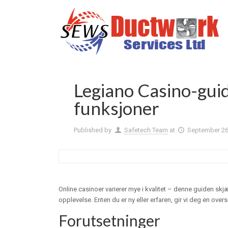
Legiano Casino-guid
funksjoner
Published by
Safetech Team
at
September 26
Online casinoer varierer mye i kvalitet – denne guiden sk
opplevelse. Enten du er ny eller erfaren, gir vi deg en ov
Forutsetninger