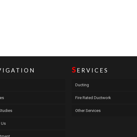
S
VIGATION
ERVICES
Ducting
ces
Fire Rated Ductwork
Studies
Other Services
 Us
itment