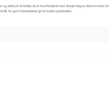
ingen og sette inn et beløp du er komfortabel med. Benytt deg av demomodus for
rsmål. En god forberedelse gir en bedre opplevelse.