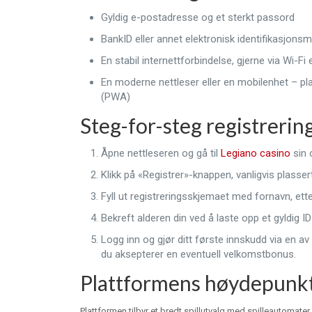
Gyldig e-postadresse og et sterkt passord
BankID eller annet elektronisk identifikasjonsmi
En stabil internettforbindelse, gjerne via Wi-Fi 
En moderne nettleser eller en mobilenhet – 
(PWA)
Steg-for-steg registrerin
Åpne nettleseren og gå til
Legiano casino
sin o
Klikk på «Registrer»-knappen, vanligvis plassert
Fyll ut registreringsskjemaet med fornavn, et
Bekreft alderen din ved å laste opp et gyldig 
Logg inn og gjør ditt første innskudd via en 
du aksepterer en eventuell velkomstbonus.
Plattformens høydepunk
Plattformen tilbyr et bredt spillutvalg med spilleautomater,