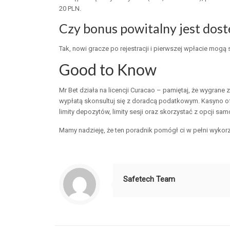
20 PLN.
Czy bonus powitalny jest dos
Tak, nowi gracze po rejestracji i pierwszej wpłacie mog
Good to Know
Mr Bet działa na licencji Curacao – pamiętaj, że wygra
wypłatą skonsultuj się z doradcą podatkowym. Kasyno o
limity depozytów, limity sesji oraz skorzystać z opcji s
Mamy nadzieję, że ten poradnik pomógł ci w pełni wykorz
Safetech Team