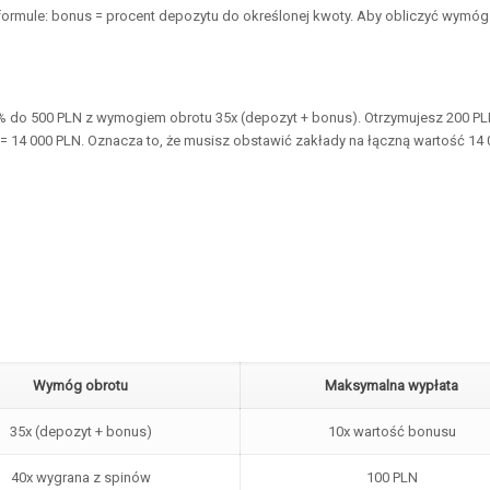
ormule: bonus = procent depozytu do określonej kwoty. Aby obliczyć wymóg
0% do 500 PLN z wymogiem obrotu 35x (depozyt + bonus). Otrzymujesz 200 P
= 14 000 PLN. Oznacza to, że musisz obstawić zakłady na łączną wartość 14 
Wymóg obrotu
Maksymalna wypłata
35x (depozyt + bonus)
10x wartość bonusu
40x wygrana z spinów
100 PLN