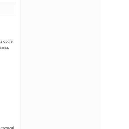
ę
rz opcję
ania.
zazwyczaj