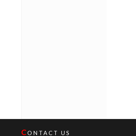
C
ONTACT US