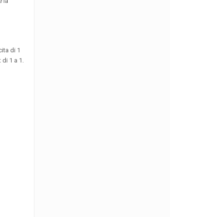
 la
ita di 1
di 1 a 1.