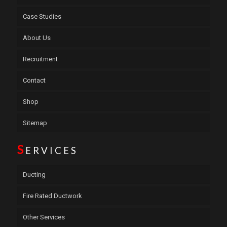
Case Studies
About Us
Recruitment
Contact
Shop
Sitemap
S
ERVICES
Ducting
Fire Rated Ductwork
Other Services