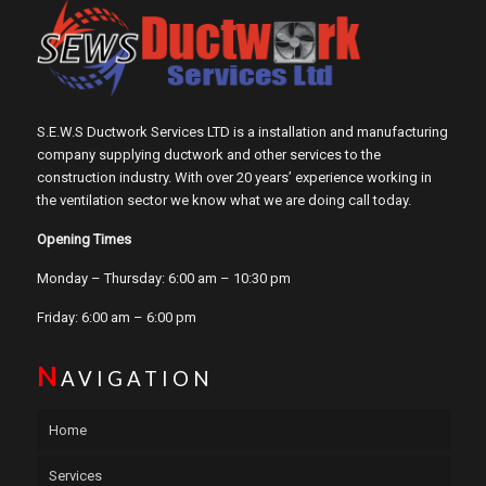
S.E.W.S Ductwork Services LTD is a installation and manufacturing
company supplying ductwork and other services to the
construction industry. With over 20 years’ experience working in
the ventilation sector we know what we are doing call today.
Opening Times
Monday – Thursday: 6:00 am – 10:30 pm
Friday: 6:00 am – 6:00 pm
N
AVIGATION
Home
Services