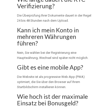
Verifizierung?
Die Überprüfung Ihrer Dokumente dauert in der Regel
24 bis 48 Stunden nach dem Upload.
Kann ich mein Konto in
mehreren Währungen
führen?
Nein, Sie wählen bei der Registrierung eine
Hauptwährung; Wechsel sind später nicht möglich.
Gibt es eine mobile App?
Die Website ist als progressive Web-App (PWA)
optimiert, die Sie über den Browser auf Ihrem
Startbildschirm installieren können.
Wie hoch ist der maximale
Einsatz bei Bonusgeld?