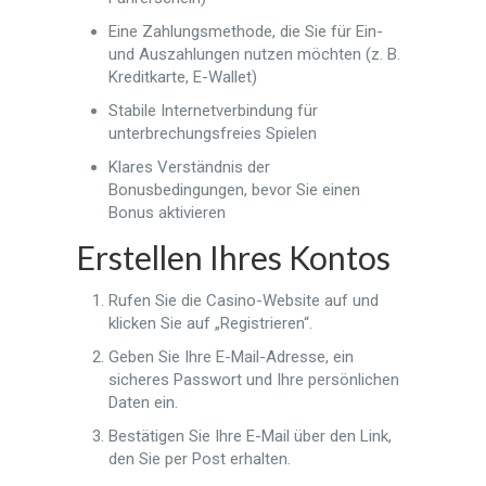
Eine Zahlungsmethode, die Sie für Ein-
und Auszahlungen nutzen möchten (z. B.
Kreditkarte, E-Wallet)
Stabile Internetverbindung für
unterbrechungsfreies Spielen
Klares Verständnis der
Bonusbedingungen, bevor Sie einen
Bonus aktivieren
Erstellen Ihres Kontos
Rufen Sie die Casino-Website auf und
klicken Sie auf „Registrieren“.
Geben Sie Ihre E-Mail-Adresse, ein
sicheres Passwort und Ihre persönlichen
Daten ein.
Bestätigen Sie Ihre E-Mail über den Link,
den Sie per Post erhalten.