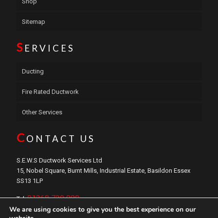
Shop
Sitemap
S
ERVICES
Ducting
Fire Rated Ductwork
Other Services
C
ONTACT US
S.E.W.S Ductwork Services Ltd
15, Nobel Square, Burnt Mills, Industrial Estate, Basildon Essex
SS13 1LP
01268 729 000
Tel:
We are using cookies to give you the best experience on our
sales@sewsductwork.com
Email: