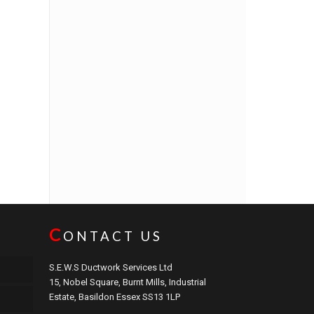
C
ONTACT US
S.E.W.S Ductwork Services Ltd
15, Nobel Square, Burnt Mills, Industrial
Estate, Basildon Essex SS13 1LP