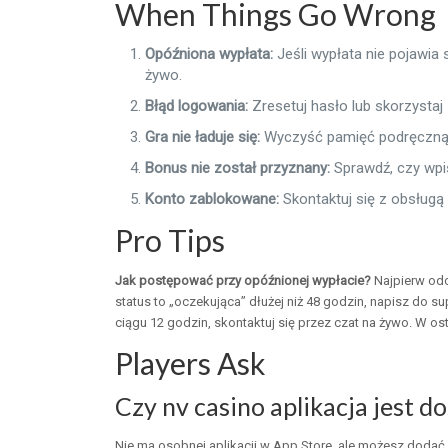
When Things Go Wrong
Opóźniona wypłata:
Jeśli wypłata nie pojawia 
żywo.
Błąd logowania:
Zresetuj hasło lub skorzystaj 
Gra nie ładuje się:
Wyczyść pamięć podręczną p
Bonus nie został przyznany:
Sprawdź, czy wpis
Konto zablokowane:
Skontaktuj się z obsługą
Pro Tips
Jak postępować przy opóźnionej wypłacie?
Najpierw odcz
status to „oczekująca” dłużej niż 48 godzin, napisz do s
ciągu 12 godzin, skontaktuj się przez czat na żywo. W 
Players Ask
Czy nv casino aplikacja jest d
Nie ma osobnej aplikacji w App Store, ale możesz dodać 