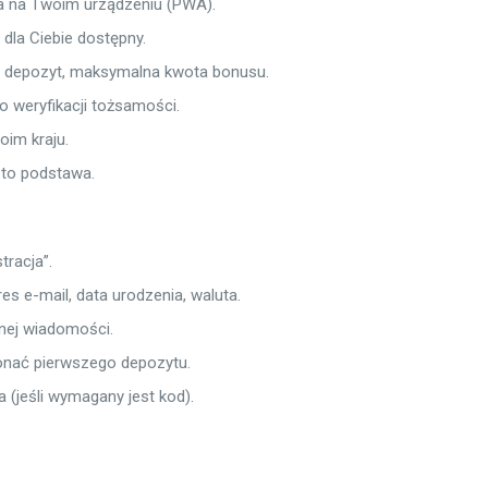
na na Twoim urządzeniu (PWA).
 dla Ciebie dostępny.
y depozyt, maksymalna kwota bonusu.
o weryfikacji tożsamości.
im kraju.
 to podstawa.
tracja”.
es e-mail, data urodzenia, waluta.
anej wiadomości.
okonać pierwszego depozytu.
 (jeśli wymagany jest kod).