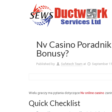
Nv Casino Poradnik
Bonusy?
Published by
Safetech Team
at
September 11
Wielu graczy ma pytania dotyczące
Nv online casino
zani
Quick Checklist