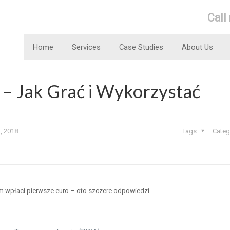
Call
Home
Services
Case Studies
About Us
 – Jak Grać i Wykorzystać
, 2018
Tags
Categ
m wpłaci pierwsze euro – oto szczere odpowiedzi.