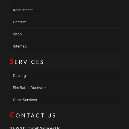
Recruitment
Contact
Shop
Sitemap
S
ERVICES
Ducting
Fire Rated Ductwork
Other Services
C
ONTACT US
S.E.W.S Ductwork Services Ltd