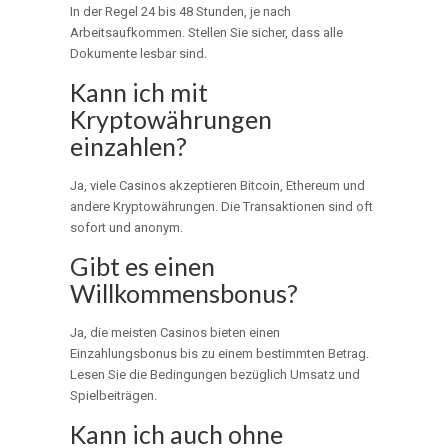
In der Regel 24 bis 48 Stunden, je nach
Arbeitsaufkommen. Stellen Sie sicher, dass alle
Dokumente lesbar sind.
Kann ich mit
Kryptowährungen
einzahlen?
Ja, viele Casinos akzeptieren Bitcoin, Ethereum und
andere Kryptowährungen. Die Transaktionen sind oft
sofort und anonym.
Gibt es einen
Willkommensbonus?
Ja, die meisten Casinos bieten einen
Einzahlungsbonus bis zu einem bestimmten Betrag.
Lesen Sie die Bedingungen bezüglich Umsatz und
Spielbeiträgen.
Kann ich auch ohne