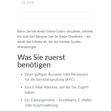
18, 2018
Bevor Sie bei einem Online-Casino einzahlen, nehmen
Sie sich fünf Minuten Zeit für diese Checkliste – sie
deckt die Schritte ab, die die meisten Spieler
überspringen.
Was Sie zuerst
benötigen
Einen gültigen Ausweis oder Reisepass
für die Identitätsprüfung (KYC).
Eine E-Mail-Adresse, auf die Sie Zugriff
haben.
Ein Zahlungsmittel – Kreditkarte, E-Wallet
oder Kryptowährung.