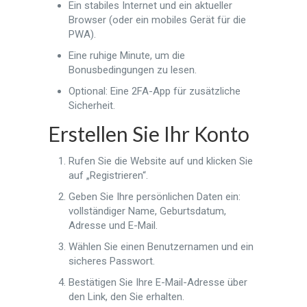
Ein stabiles Internet und ein aktueller
Browser (oder ein mobiles Gerät für die
PWA).
Eine ruhige Minute, um die
Bonusbedingungen zu lesen.
Optional: Eine 2FA-App für zusätzliche
Sicherheit.
Erstellen Sie Ihr Konto
Rufen Sie die Website auf und klicken Sie
auf „Registrieren“.
Geben Sie Ihre persönlichen Daten ein:
vollständiger Name, Geburtsdatum,
Adresse und E-Mail.
Wählen Sie einen Benutzernamen und ein
sicheres Passwort.
Bestätigen Sie Ihre E-Mail-Adresse über
den Link, den Sie erhalten.