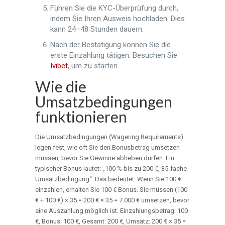
Führen Sie die KYC-Überprüfung durch,
indem Sie Ihren Ausweis hochladen. Dies
kann 24–48 Stunden dauern.
Nach der Bestätigung können Sie die
erste Einzahlung tätigen. Besuchen Sie
Ivibet
, um zu starten.
Wie die
Umsatzbedingungen
funktionieren
Die Umsatzbedingungen (Wagering Requirements)
legen fest, wie oft Sie den Bonusbetrag umsetzen
müssen, bevor Sie Gewinne abheben dürfen. Ein
typischer Bonus lautet: „100 % bis zu 200 €, 35-fache
Umsatzbedingung“. Das bedeutet: Wenn Sie 100 €
einzahlen, erhalten Sie 100 € Bonus. Sie müssen (100
€ + 100 €) × 35 = 200 € × 35 = 7.000 € umsetzen, bevor
eine Auszahlung möglich ist. Einzahlungsbetrag: 100
€, Bonus: 100 €, Gesamt: 200 €, Umsatz: 200 € × 35 =