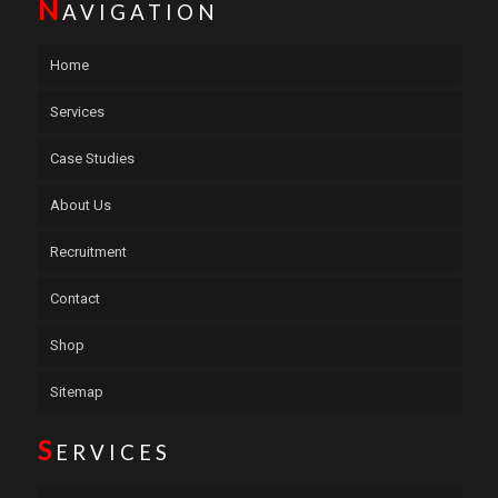
N
AVIGATION
Home
Services
Case Studies
About Us
Recruitment
Contact
Shop
Sitemap
S
ERVICES