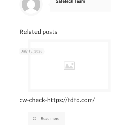
Safetech Team
Related posts
July 15, 2026
cw-check-https://fdfd.com/
Read more