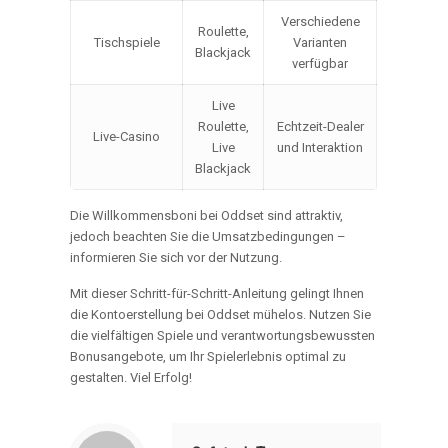
Verschiedene
Roulette,
Tischspiele
Varianten
Blackjack
verfügbar
Live
Roulette,
Echtzeit-Dealer
Live-Casino
Live
und Interaktion
Blackjack
Die Willkommensboni bei Oddset sind attraktiv,
jedoch beachten Sie die Umsatzbedingungen –
informieren Sie sich vor der Nutzung.
Mit dieser Schritt-für-Schritt-Anleitung gelingt Ihnen
die Kontoerstellung bei Oddset mühelos. Nutzen Sie
die vielfältigen Spiele und verantwortungsbewussten
Bonusangebote, um Ihr Spielerlebnis optimal zu
gestalten. Viel Erfolg!