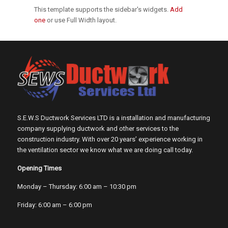
This template supports the sidebar's widgets.
Add
one
or use Full Width layout.
S.E.W.S Ductwork Services LTD is a installation and manufacturing
company supplying ductwork and other services to the
construction industry. With over 20 years’ experience working in
the ventilation sector we know what we are doing call today.
Opening Times
Monday – Thursday: 6:00 am – 10:30 pm
Friday: 6:00 am – 6:00 pm