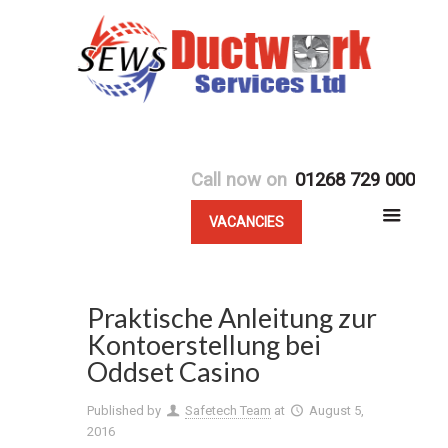
Call now on
01268 729 000
VACANCIES
Praktische Anleitung zur
Kontoerstellung bei
Oddset Casino
Published by
Safetech Team
at
August 5,
2016