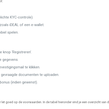
bt:
plichte KYC‑controle).
zoals iDEAL of een e‑wallet.
biel spelen.
e knop ‘Registreren’.
ke gegevens.
evestigingsmail te klikken.
e gevraagde documenten te uploaden.
bonus (indien gewenst).
 let goed op de voorwaarden. In de tabel hieronder vind je een overzicht van 