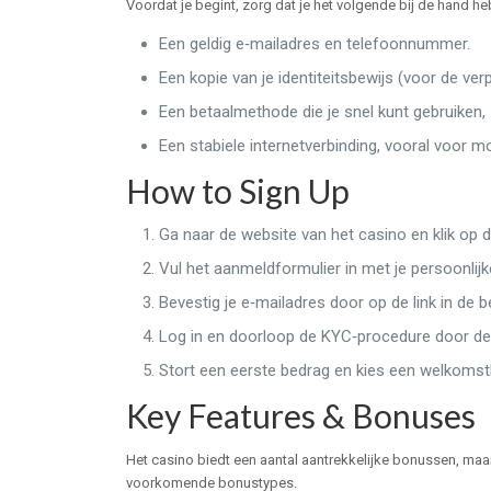
Voordat je begint, zorg dat je het volgende bij de hand he
Een geldig e‑mailadres en telefoonnummer.
Een kopie van je identiteitsbewijs (voor de ver
Een betaalmethode die je snel kunt gebruiken, 
Een stabiele internetverbinding, vooral voor mo
How to Sign Up
Ga naar de website van het casino en klik op d
Vul het aanmeldformulier in met je persoonlij
Bevestig je e‑mailadres door op de link in de b
Log in en doorloop de KYC‑procedure door d
Stort een eerste bedrag en kies een welkomst
Key Features & Bonuses
Het casino biedt een aantal aantrekkelijke bonussen, maar
voorkomende bonustypes.