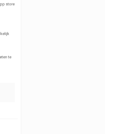
app store
kelijk
eten te