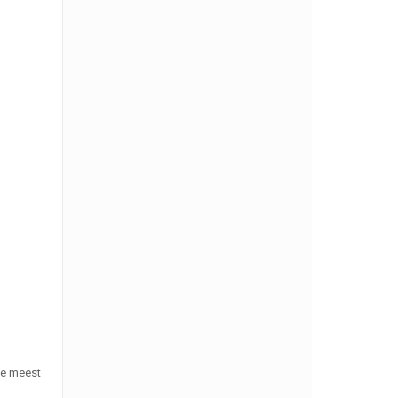
de meest