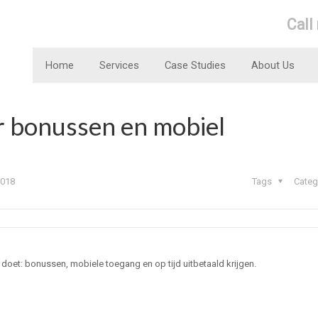
Call
Home
Services
Case Studies
About Us
r bonussen en mobiel
2018
Tags
Categ
e doet: bonussen, mobiele toegang en op tijd uitbetaald krijgen.