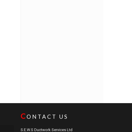
C
ONTACT US
S.E.W.S Ductwork Services Ltd