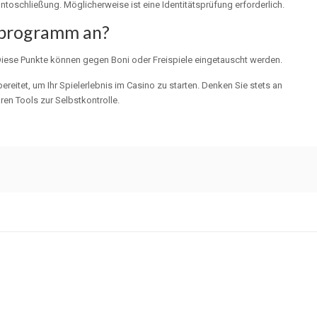
ntoschließung. Möglicherweise ist eine Identitätsprüfung erforderlich.
ueprogramm an?
 Diese Punkte können gegen Boni oder Freispiele eingetauscht werden.
reitet, um Ihr Spielerlebnis im Casino zu starten. Denken Sie stets an
ren Tools zur Selbstkontrolle.