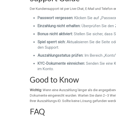
Der Kundensupport ist per Live-Chat, E-Mail und Telefon er
Passwort vergessen:
Klicken Sie auf „Passwo
Einzahlung nicht erhalten:
Überprüfen Sie den Z
Bonus nicht aktiviert:
Stellen Sie sicher, dass 
Spiel sperrt sich:
Aktualisieren Sie die Seite o
den Support.
Auszahlungsstatus prüfen:
Im Bereich „Konto“
KYC-Dokumente einreichen:
Senden Sie eine K
im Konto.
Good to Know
Wichtig:
Wenn eine Auszahlung länger als die angegebene B
Dokumente eingereicht wurden. Warten Sie dann 2–3 Werkt
Ihrer Auszahlungs-ID. Sollte keine Lösung gefunden werd
FAQ