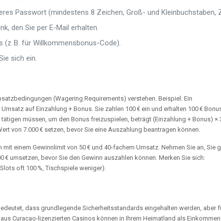
eres Passwort (mindestens 8 Zeichen, Groß- und Kleinbuchstaben, Z
nk, den Sie per E-Mail erhalten.
s (z. B. für Willkommensbonus-Code).
ie sich ein.
msatzbedingungen (Wagering Requirements) verstehen. Beispiel: Ein
msatz auf Einzahlung + Bonus. Sie zahlen 100 € ein und erhalten 100 € Bonus.
tätigen müssen, um den Bonus freizuspielen, beträgt (Einzahlung + Bonus) × 
 Wert von 7.000 € setzen, bevor Sie eine Auszahlung beantragen können.
elen mit einem Gewinnlimit von 50 € und 40-fachem Umsatz. Nehmen Sie an, Sie
200 € umsetzen, bevor Sie den Gewinn auszahlen können. Merken Sie sich:
lots oft 100 %, Tischspiele weniger).
s bedeutet, dass grundlegende Sicherheitsstandards eingehalten werden, aber f
e aus Curacao-lizenzierten Casinos können in Ihrem Heimatland als Einkommen