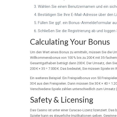
Wählen Sie einen Benutzernamen und ein sich
Bestätigen Sie Ihre E-Mail-Adresse über den Li
Füllen Sie ggf. ein Bonus-Anmeldeformular au
Schließen Sie die Registrierung ab und loggen S
Calculating Your Bonus
Um den Wert eines Bonus zu ermitteln, müssen Sie die U
Willkommensbonus von 100 % bis zu 200 € mit 35-fachem U
Gesamtguthaben beträgt dann 200 €. Der Umsatz, den Sie 
200 € × 35 = 7.000 €. Das bedeutet, Sie müssen Spiele im
Ein weiteres Beispiel: Ein Freispielbonus von 50 Freispi
30 € aus den Freispielen. Dann müssen Sie 30 € × 40 = 1.
Verschiedene Spiele zählen unterschiedlich zum Umsatz (S
Safety & Licensing
Das Casino ist unter einer Curacao-Lizenz lizenziert. Da
Spieler kann es steuerliche Implikationen geben. Gewinn