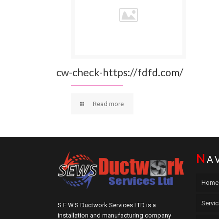
cw-check-https://fdfd.com/
Read more
N
A
Home
Servi
S.E.W.S Ductwork Services LTD is a
installation and manufacturing company