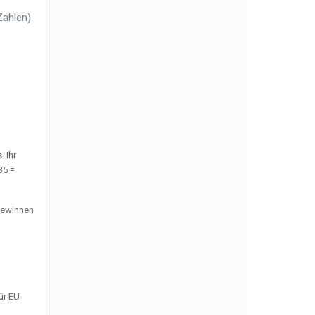
ahlen).
 Ihr
35 =
 gewinnen
ür EU-