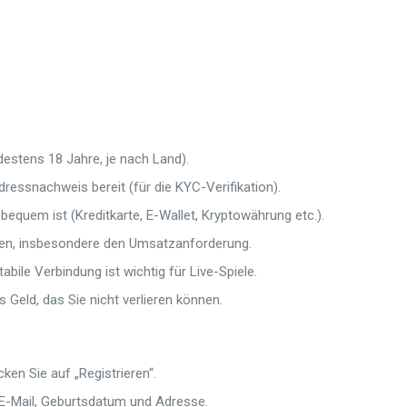
indestens 18 Jahre, je nach Land).
dressnachweis bereit (für die KYC-Verifikation).
bequem ist (Kreditkarte, E-Wallet, Kryptowährung etc.).
gen, insbesondere den Umsatzanforderung.
abile Verbindung ist wichtig für Live-Spiele.
s Geld, das Sie nicht verlieren können.
ken Sie auf „Registrieren“.
 E-Mail, Geburtsdatum und Adresse.