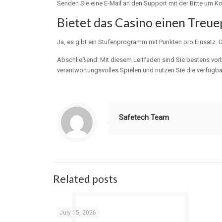
Senden Sie eine E-Mail an den Support mit der Bitte um Ko
Bietet das Casino einen Tre
Ja, es gibt ein Stufenprogramm mit Punkten pro Einsatz.
Abschließend: Mit diesem Leitfaden sind Sie bestens vorbe
verantwortungsvolles Spielen und nutzen Sie die verfügba
Safetech Team
Related posts
July 15, 2026