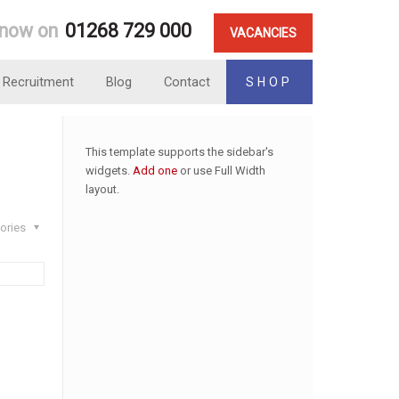
 now on
01268 729 000
VACANCIES
Recruitment
Blog
Contact
SHOP
This template supports the sidebar's
widgets.
Add one
or use Full Width
layout.
ories