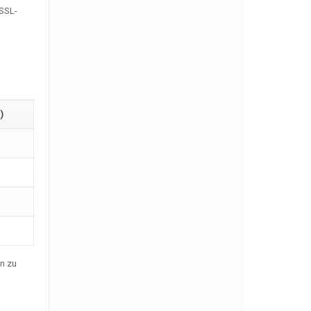
 SSL-
)
en zu