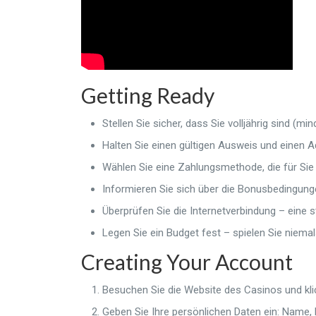
Getting Ready
Stellen Sie sicher, dass Sie volljährig sind (m
Halten Sie einen gültigen Ausweis und einen A
Wählen Sie eine Zahlungsmethode, die für Sie 
Informieren Sie sich über die Bonusbedingun
Überprüfen Sie die Internetverbindung – eine st
Legen Sie ein Budget fest – spielen Sie niemal
Creating Your Account
Besuchen Sie die Website des Casinos und klic
Geben Sie Ihre persönlichen Daten ein: Name,