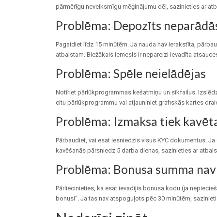
pārmērīgu neveiksmīgu mēģinājumu dēļ, sazinieties ar atb
Problēma: Depozīts neparādā
Pagaidiet līdz 15 minūtēm. Ja nauda nav ierakstīta, pārbaud
atbalstam. Biežākais iemesls ir nepareizi ievadīta atsauce
Problēma: Spēle neielādējas
Notīriet pārlūkprogrammas kešatmiņu un sīkfailus. Izslē
citu pārlūkprogrammu vai atjauniniet grafiskās kartes drai
Problēma: Izmaksa tiek kavēt
Pārbaudiet, vai esat iesniedzis visus KYC dokumentus. Ja d
kavēšanās pārsniedz 5 darba dienas, sazinieties ar atbals
Problēma: Bonusa summa nav 
Pārliecinieties, ka esat ievadījis bonusa kodu (ja nepiec
bonusi”. Ja tas nav atspoguļots pēc 30 minūtēm, sazinieti