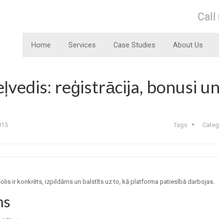
Call
Home
Services
Case Studies
About Us
ļvedis: reģistrācija, bonusi u
015
Tags
Categ
solis ir konkrēts, izpildāms un balstīts uz to, kā platforma patiesībā darbojas.
ms