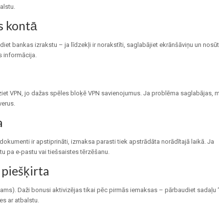
alstu.
s kontā
iet bankas izrakstu – ja līdzekļi ir norakstīti, saglabājiet ekrānšāviņu un nosūt
s informācija.
dziet VPN, jo dažas spēles bloķē VPN savienojumus. Ja problēma saglabājas, m
verus.
a
okumenti ir apstiprināti, izmaksa parasti tiek apstrādāta norādītajā laikā. Ja
tu pa e-pastu vai tiešsaistes tērzēšanu.
piešķirta
iešams). Daži bonusi aktivizējas tikai pēc pirmās iemaksas – pārbaudiet sadaļu
es ar atbalstu.