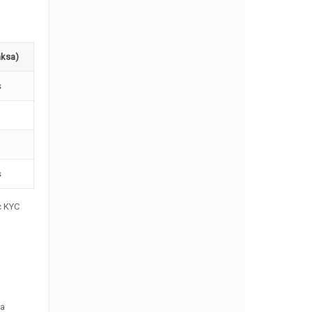
aksa)
s
s
c KYC
ja