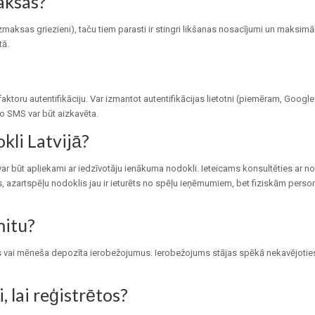
aksas?
aksas griezieni), taču tiem parasti ir stingri likšanas nosacījumi un maksimā
tā.
aktoru autentifikāciju. Var izmantot autentifikācijas lietotni (piemēram, Google
jo SMS var būt aizkavēta.
okli Latvijā?
var būt apliekami ar iedzīvotāju ienākuma nodokli. Ieteicams konsultēties ar n
es, azartspēļu nodoklis jau ir ieturēts no spēļu ieņēmumiem, bet fiziskām pers
mitu?
ļas vai mēneša depozīta ierobežojumus. Ierobežojums stājas spēkā nekavējotie
 lai reģistrētos?