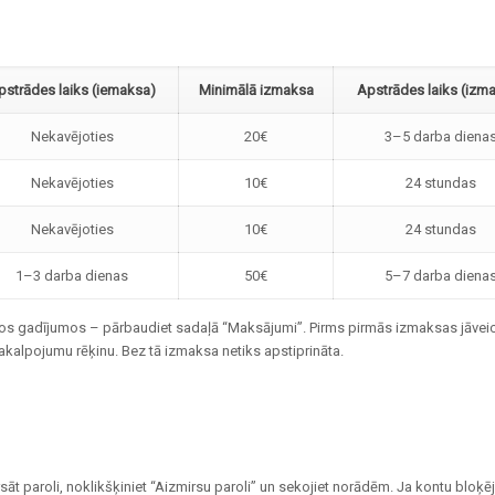
pstrādes laiks (iemaksa)
Minimālā izmaksa
Apstrādes laiks (izm
Nekavējoties
20€
3–5 darba diena
Nekavējoties
10€
24 stundas
Nekavējoties
10€
24 stundas
1–3 darba dienas
50€
5–7 darba diena
šķos gadījumos – pārbaudiet sadaļā “Maksājumi”. Pirms pirmās izmaksas jāvei
pakalpojumu rēķinu. Bez tā izmaksa netiks apstiprināta.
rsāt paroli, noklikšķiniet “Aizmirsu paroli” un sekojiet norādēm. Ja kontu bloķē