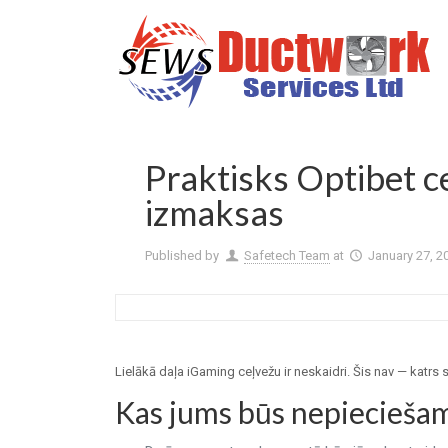
Praktisks Optibet ce
izmaksas
Published by
Safetech Team
at
January 27, 2
Lielākā daļa iGaming ceļvežu ir neskaidri. Šis nav — katrs 
Kas jums būs nepiecieša