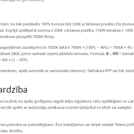
eņemsim, ka tiek piedāvāts 100% bonuss līdz 200€ ar likšanas prasību 35x (bonu
sā. Kopējā spēlējamā summa ir 200€. Likšanas prasība: (100€ iemaksa + 100
izmaksas jāizspēlē 7000€ likmju.
sagaidāmais zaudējums šo 7000€ laikā ir 7000€ × (100% – 96%) = 7000€ × 4% 
dēsiet 280€, pirms varēsiet izņemt jebkādu laimestu. Formula:
B→WR
= (iemak
 WR × (1 – RTP).
 (piemēram, spēļu automāti ar samazinātu devumu), faktiskais RTP var būt zem
ardzība
as nozīmē, ka spēļu godīgumu regulē ārējs regulators, taču spēlētājiem no Lat
 var tikt aplikti ar iedzīvotāju ienākuma nodokli (atšķirībā no MGA vai vietējām
šanas periodus un pašizslēgšanu. Šos iestatījumus var atrast sadaļā “Mans prof
 datu drošību.