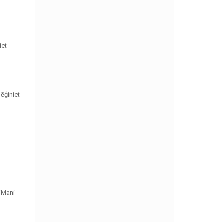
iet
ēģiniet
 “Mani