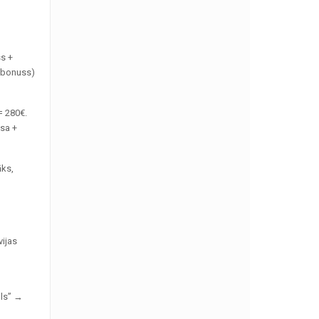
ss +
€ bonuss)
= 280€.
sa +
āks,
vijas
ils” →