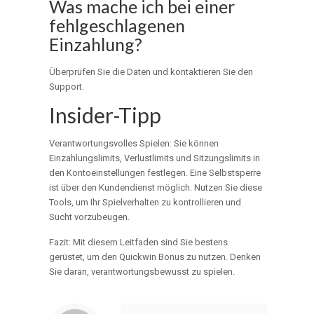
Was mache ich bei einer
fehlgeschlagenen
Einzahlung?
Überprüfen Sie die Daten und kontaktieren Sie den
Support.
Insider-Tipp
Verantwortungsvolles Spielen: Sie können
Einzahlungslimits, Verlustlimits und Sitzungslimits in
den Kontoeinstellungen festlegen. Eine Selbstsperre
ist über den Kundendienst möglich. Nutzen Sie diese
Tools, um Ihr Spielverhalten zu kontrollieren und
Sucht vorzubeugen.
Fazit: Mit diesem Leitfaden sind Sie bestens
gerüstet, um den Quickwin Bonus zu nutzen. Denken
Sie daran, verantwortungsbewusst zu spielen.