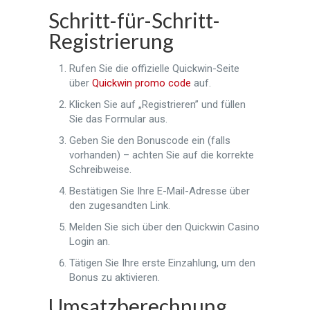
Schritt-für-Schritt-
Registrierung
Rufen Sie die offizielle Quickwin-Seite
über
Quickwin promo code
auf.
Klicken Sie auf „Registrieren” und füllen
Sie das Formular aus.
Geben Sie den Bonuscode ein (falls
vorhanden) – achten Sie auf die korrekte
Schreibweise.
Bestätigen Sie Ihre E-Mail-Adresse über
den zugesandten Link.
Melden Sie sich über den Quickwin Casino
Login an.
Tätigen Sie Ihre erste Einzahlung, um den
Bonus zu aktivieren.
Umsatzberechnung