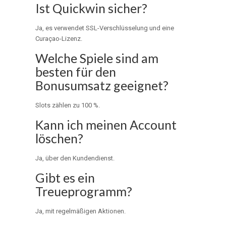
Ist Quickwin sicher?
Ja, es verwendet SSL-Verschlüsselung und eine
Curaçao-Lizenz.
Welche Spiele sind am
besten für den
Bonusumsatz geeignet?
Slots zählen zu 100 %.
Kann ich meinen Account
löschen?
Ja, über den Kundendienst.
Gibt es ein
Treueprogramm?
Ja, mit regelmäßigen Aktionen.