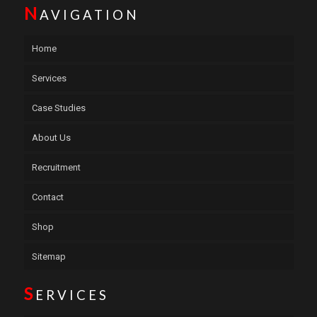
N
AVIGATION
Home
Services
Case Studies
About Us
Recruitment
Contact
Shop
Sitemap
S
ERVICES