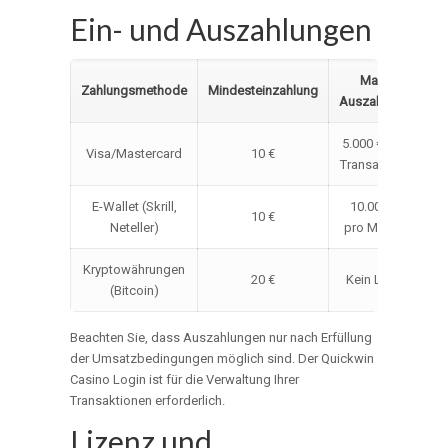
Ein- und Auszahlungen
Max.
Zahlungsmethode
Mindesteinzahlung
Bea
Auszahlung
5.000 € pro
Visa/Mastercard
10 €
1
Transaktion
E-Wallet (Skrill,
10.000 €
10 €
Neteller)
pro Monat
Kryptowährungen
20 €
Kein Limit
(Bitcoin)
Beachten Sie, dass Auszahlungen nur nach Erfüllung
der Umsatzbedingungen möglich sind. Der Quickwin
Casino Login ist für die Verwaltung Ihrer
Transaktionen erforderlich.
Lizenz und