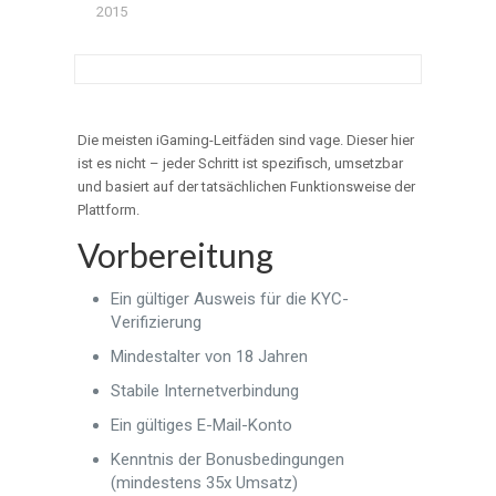
2015
Die meisten iGaming-Leitfäden sind vage. Dieser hier
ist es nicht – jeder Schritt ist spezifisch, umsetzbar
und basiert auf der tatsächlichen Funktionsweise der
Plattform.
Vorbereitung
Ein gültiger Ausweis für die KYC-
Verifizierung
Mindestalter von 18 Jahren
Stabile Internetverbindung
Ein gültiges E-Mail-Konto
Kenntnis der Bonusbedingungen
(mindestens 35x Umsatz)