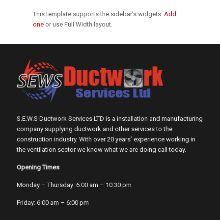
This template supports the sidebar's widgets.
Add
one
or use Full Width layout.
S.E.W.S Ductwork Services LTD is a installation and manufacturing
company supplying ductwork and other services to the
construction industry. With over 20 years’ experience working in
the ventilation sector we know what we are doing call today.
Opening Times
Monday – Thursday: 6:00 am – 10:30 pm
Friday: 6:00 am – 6:00 pm