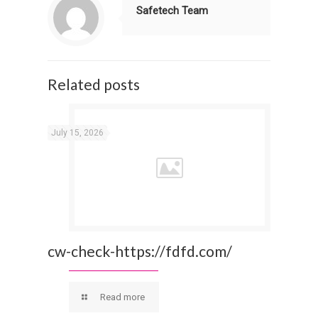
Safetech Team
Related posts
July 15, 2026
cw-check-https://fdfd.com/
Read more