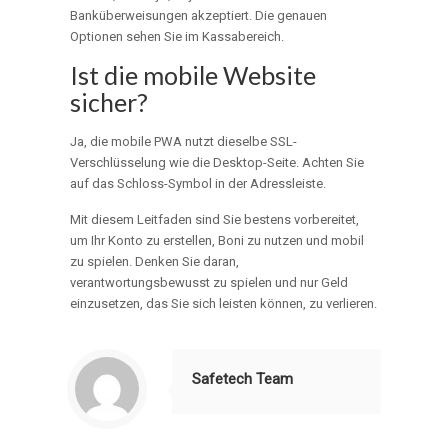
Banküberweisungen akzeptiert. Die genauen
Optionen sehen Sie im Kassabereich.
Ist die mobile Website
sicher?
Ja, die mobile PWA nutzt dieselbe SSL-
Verschlüsselung wie die Desktop-Seite. Achten Sie
auf das Schloss-Symbol in der Adressleiste.
Mit diesem Leitfaden sind Sie bestens vorbereitet,
um Ihr Konto zu erstellen, Boni zu nutzen und mobil
zu spielen. Denken Sie daran,
verantwortungsbewusst zu spielen und nur Geld
einzusetzen, das Sie sich leisten können, zu verlieren.
Safetech Team