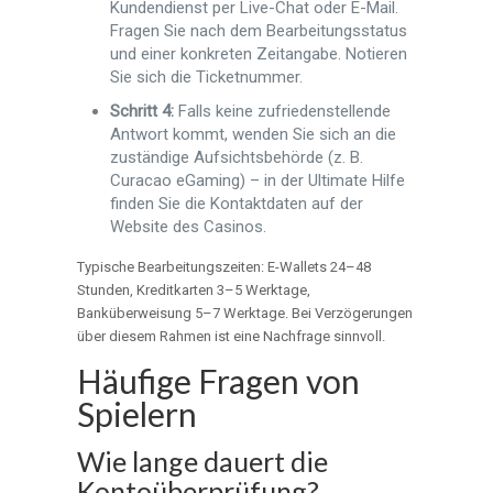
Kundendienst per Live-Chat oder E-Mail.
Fragen Sie nach dem Bearbeitungsstatus
und einer konkreten Zeitangabe. Notieren
Sie sich die Ticketnummer.
Schritt 4:
Falls keine zufriedenstellende
Antwort kommt, wenden Sie sich an die
zuständige Aufsichtsbehörde (z. B.
Curacao eGaming) – in der Ultimate Hilfe
finden Sie die Kontaktdaten auf der
Website des Casinos.
Typische Bearbeitungszeiten: E-Wallets 24–48
Stunden, Kreditkarten 3–5 Werktage,
Banküberweisung 5–7 Werktage. Bei Verzögerungen
über diesem Rahmen ist eine Nachfrage sinnvoll.
Häufige Fragen von
Spielern
Wie lange dauert die
Kontoüberprüfung?