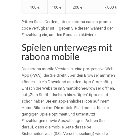
100 €
100 €
200 €
7.000 €
Prüfen Sie außerdem, ob ein rabona casino promo
code verfügbar ist – geben Sie diesen während der
Einzahlung ein, um den Bonus zu aktivieren.
Spielen unterwegs mit
rabona mobile
Die rabona mobile Version ist eine progressive Web-
App (PWA), die Sie direkt über den Browser aufrufen
können – kein Download aus dem App Store nötig.
Einfach die Website im Smartphone-Browser öffnen,
auf „Zum Startbildschirm hinzufügen“ tippen und
schon haben Sie ein app-ähnliches Icon auf Ihrem
Home-Bildschirm. Die mobile Plattform ist für alle
gängigen Spiele optimiert und unterstützt
Einzahlungen sowie Auszahlungen. Achten Sie
darauf, dass die mobile Seite dasselbe
Sicherheitsniveau (SSL-Verschlüsselung) wie die