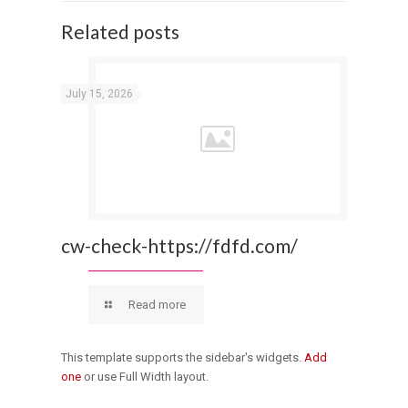
Related posts
July 15, 2026
cw-check-https://fdfd.com/
Read more
This template supports the sidebar's widgets.
Add
one
or use Full Width layout.