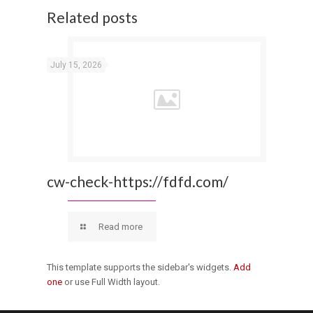
Related posts
July 15, 2026
cw-check-https://fdfd.com/
Read more
This template supports the sidebar's widgets.
Add
one
or use Full Width layout.