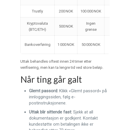
Trustly
200 NOK
100 000 NOK
Øyeblikkeli
Kryptovaluta
Ingen
500 NOK
Inntil 1 time
(BTC/ETH)
grense
3–5
Bankoverføring
1 000 NOK
50 000 NOK
bankdager
Uttak behandles oftest innen 24 timer etter
verifisering, men kan ta lengre tid ved store beløp.
Når ting går galt
Glemt passord:
Klikk «Glemt passord» på
innloggingssiden, følg e-
postinstruksjonene.
Uttak blir sittende fast:
Sjekk at all
dokumentasjon er godkjent. Kontakt
kundestøtte om betalingen ikke er