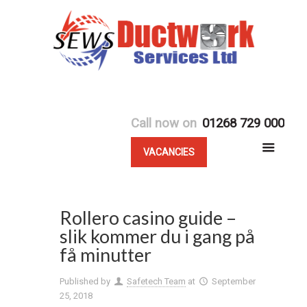
Call now on
01268 729 000
VACANCIES
Rollero casino guide –
slik kommer du i gang på
få minutter
Published by
Safetech Team
at
September
25, 2018