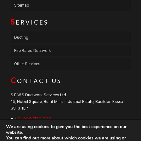
Sitemap
S
ERVICES
Ducting
Fire Rated Ductwork
Other Services
C
ONTACT US
S.E.W.S Ductwork Services Ltd
15, Nobel Square, Burnt Mills, Industrial Estate, Basildon Essex
SS13 1LP
01268 729 000
Tel:
We are using cookies to give you the best experience on our
sales@sewsductwork.com
Email:
website.
You can find out more about which cookies we are using or