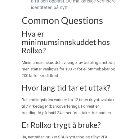
å få den opplåst. Du må kanskje verifisere
identiteten på nytt.
Common Questions
Hva er
minimumsinnskuddet hos
Rollxo?
Minimumsinnskuddet avhenger av betalingsmetode,
men starter vanligvis fra 100 kr for e-lommebøker og
200 kr for kredittkort.
Hvor lang tid tar et uttak?
Behandlingstiden varierer fra 12 timer (kryptovaluta)
til 7 virkedager (bankoverføring). Forvent en
pendingtid på inntil 24 timer før uttaket behandles.
Er Rollxo trygt å bruke?
Ja, nettsiden bruker SSL-kryptering og tilbyr 2FA.