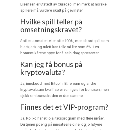
Lisensen er utstedt av Curacao, men merk at norske
spillere må vurdere skatt på gevinster.
Hvilke spill teller på
omsetningskravet?
Spilleautomater teller ofte 100%, mens bordspill som
blackjack og rulett kan telle så lite som 5%. Les
bonusvilkårene nøye for å se bidragsprosenten.
Kan jeg få bonus på
kryptovaluta?
Ja, innskudd med Bitcoin, Ethereum og andre
kryptovalutaer kvalifiserer vanligvis for bonusen, men
sjekk om bonuskoden er den samme.
Finnes det et VIP-program?
Ja, Rollxo har et lojalitetsprogram med flere nivåer.
Du tjener poeng på innsatsene dine, og jo høyere