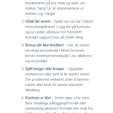
kundestøtte på live chat og spør om
status. Sørg for at dokumentene er
lesbare og i farger.
Uttak blir avvist
– Sjekk om du har fullført
omsetningskravet. Logg inn på kontoen
og se under «Bonus» for fremdrift.
Kontakt support hvis alt virker riktig.
Bonus blir ikke kreditert
– Har du tastet
inn riktig bonuskode? Noen bonuser
krever minimumsinnskudd. Les vilkårene
og ta kontakt.
Spill henger eller krasjer
– Oppdater
nettleseren eller bytt til en annen enhet.
Om problemet vedvarer, prøv å tømme
cache eller bruk en annen internett-
tilkobling.
Kontoen er låst
– Dette skjer ofte etter
flere feilaktige påloggingsforsøk eller
mistenkelig aktivitet. Kontakt live chat for