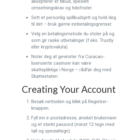
aksepterer et tilbud, spesielt
omsetningskrav og tidsfrister.
Sett et personlig spillbudsjett og hold deg
til det – bruk gjerne innbetalingsgrenser.
Velg en betalingsmetode du stoler på og
som gir raske utbetalinger (f.eks. Trustly
eller kryptovaluta).
Noter deg at gevinster fra Curacao-
lisensierte casinoer kan være
skattepliktige i Norge – rådfør deg med
Skatteetaten.
Creating Your Account
Besøk nettsiden og klikk på Registrer-
knappen.
Fyll inn e-postadresse, ønsket brukernavn
og et sterkt passord (minst 12 tegn med
tall og spesialtegn).