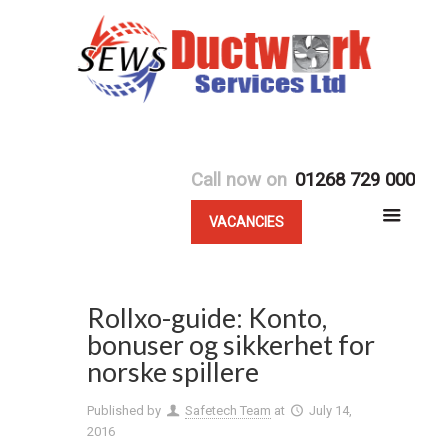
Call now on
01268 729 000
VACANCIES
Rollxo-guide: Konto,
bonuser og sikkerhet for
norske spillere
Published by
Safetech Team
at
July 14,
2016