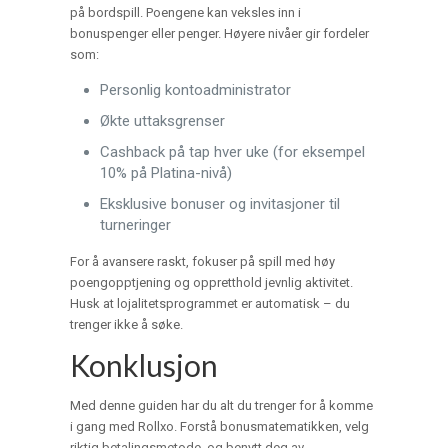
på bordspill. Poengene kan veksles inn i
bonuspenger eller penger. Høyere nivåer gir fordeler
som:
Personlig kontoadministrator
Økte uttaksgrenser
Cashback på tap hver uke (for eksempel
10% på Platina-nivå)
Eksklusive bonuser og invitasjoner til
turneringer
For å avansere raskt, fokuser på spill med høy
poengopptjening og oppretthold jevnlig aktivitet.
Husk at lojalitetsprogrammet er automatisk – du
trenger ikke å søke.
Konklusjon
Med denne guiden har du alt du trenger for å komme
i gang med Rollxo. Forstå bonusmatematikken, velg
riktig betalingsmetode, og benytt deg av