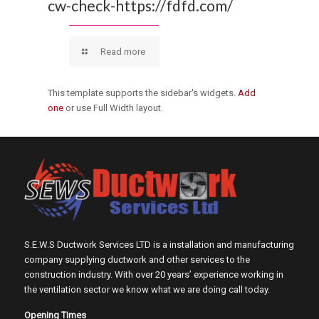
cw-check-https://fdfd.com/
Read more
This template supports the sidebar's widgets.
Add
one
or use Full Width layout.
S.E.W.S Ductwork Services LTD is a installation and manufacturing
company supplying ductwork and other services to the
construction industry. With over 20 years’ experience working in
the ventilation sector we know what we are doing call today.
Opening Times