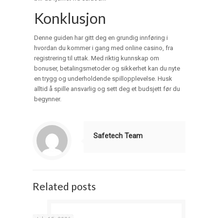
Konklusjon
Denne guiden har gitt deg en grundig innføring i
hvordan du kommer i gang med online casino, fra
registrering til uttak. Med riktig kunnskap om
bonuser, betalingsmetoder og sikkerhet kan du nyte
en trygg og underholdende spillopplevelse. Husk
alltid å spille ansvarlig og sett deg et budsjett før du
begynner.
Safetech Team
Related posts