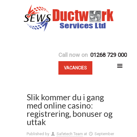
Call now on
01268 729 000
VACANCIES
Slik kommer du i gang
med online casino:
registrering, bonuser og
uttak
Published by
Safetech Team
at
September