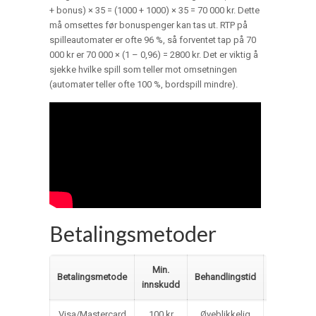
+ bonus) × 35 = (1000 + 1000) × 35 = 70 000 kr. Dette
må omsettes før bonuspenger kan tas ut. RTP på
spilleautomater er ofte 96 %, så forventet tap på 70
000 kr er 70 000 × (1 – 0,96) = 2800 kr. Det er viktig å
sjekke hvilke spill som teller mot omsetningen
(automater teller ofte 100 %, bordspill mindre).
Betalingsmetoder
Min.
Betalingsmetode
Behandlingstid
Gebyr
innskudd
Visa/Mastercard
100 kr
Øyeblikkelig
Ingen