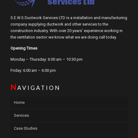
S.E.W.S Ductwork Services LTD is a installation and manufacturing
company supplying ductwork and other services to the
construction industry. With over 20 years’ experience working in
the ventilation sector we know what we are doing call today.
Opening Times
Monday – Thursday: 6:00 am – 10:30 pm
Friday: 6:00 am – 6:00 pm
N
AVIGATION
Home
Services
Case Studies