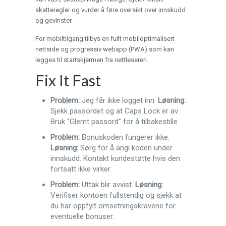
skatteregler og vurder å føre oversikt over innskudd
og gevinster.
For mobiltilgang tilbys en fullt mobiloptimalisert
nettside og progressiv webapp (PWA) som kan
legges til startskjermen fra nettleseren.
Fix It Fast
Problem:
Jeg får ikke logget inn.
Løsning:
Sjekk passordet og at Caps Lock er av.
Bruk “Glemt passord” for å tilbakestille.
Problem:
Bonuskoden fungerer ikke.
Løsning:
Sørg for å angi koden under
innskudd. Kontakt kundestøtte hvis den
fortsatt ikke virker.
Problem:
Uttak blir avvist.
Løsning:
Verifiser kontoen fullstendig og sjekk at
du har oppfylt omsetningskravene for
eventuelle bonuser.