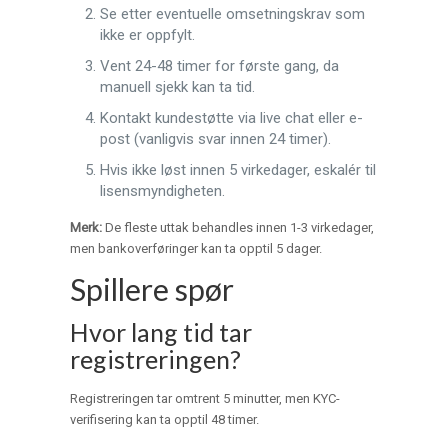
Se etter eventuelle omsetningskrav som
ikke er oppfylt.
Vent 24-48 timer for første gang, da
manuell sjekk kan ta tid.
Kontakt kundestøtte via live chat eller e-
post (vanligvis svar innen 24 timer).
Hvis ikke løst innen 5 virkedager, eskalér til
lisensmyndigheten.
Merk:
De fleste uttak behandles innen 1-3 virkedager,
men bankoverføringer kan ta opptil 5 dager.
Spillere spør
Hvor lang tid tar
registreringen?
Registreringen tar omtrent 5 minutter, men KYC-
verifisering kan ta opptil 48 timer.