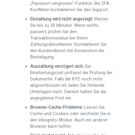
„Passwort vergessen“-Funktion. Bei 2FA-
Konflikten kontaktieren Sie den Support.
Einzahlung wird nicht angezeigt:
Warten
Sie bis zu 30 Minuten. Wenn nichts
passiert, prüfen Sie den
Transaktionsstatus bei Ihrem
Zahlungsdienstleister. Kontaktieren Sie
den Kundendienst mit Screenshot der
Bestätigung.
Auszahlung verzögert sich:
Die
Bearbeitungszeit umfasst die Prüfung der
Dokumente. Falls die KYC noch nicht
abgeschlossen ist, laden Sie fehlende
Unterlagen nach. Danach halten Sie die
angegebene Frist ein.
Browser-Cache-Probleme:
Leeren Sie
Cache und Cookies oder wechseln Sie in
den Inkognito-Modus. Auch ein anderer
Browser kann helfen.