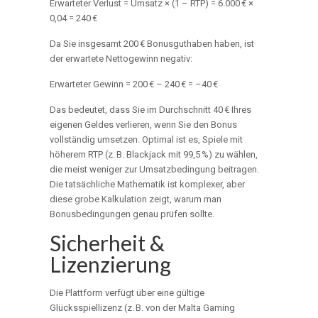
Erwarteter Verlust = Umsatz × (1 – RTP) = 6.000 € ×
0,04 = 240 €
Da Sie insgesamt 200 € Bonusguthaben haben, ist
der erwartete Nettogewinn negativ:
Erwarteter Gewinn = 200 € – 240 € = –40 €
Das bedeutet, dass Sie im Durchschnitt 40 € Ihres
eigenen Geldes verlieren, wenn Sie den Bonus
vollständig umsetzen. Optimal ist es, Spiele mit
höherem RTP (z. B. Blackjack mit 99,5 %) zu wählen,
die meist weniger zur Umsatzbedingung beitragen.
Die tatsächliche Mathematik ist komplexer, aber
diese grobe Kalkulation zeigt, warum man
Bonusbedingungen genau prüfen sollte.
Sicherheit &
Lizenzierung
Die Plattform verfügt über eine gültige
Glücksspiellizenz (z. B. von der Malta Gaming