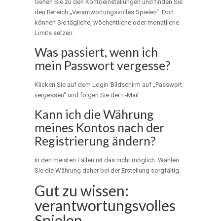
Gehen Sie zu den Kontoeinstellungen und finden Sie
den Bereich „Verantwortungsvolles Spielen“. Dort
können Sie tägliche, wöchentliche oder monatliche
Limits setzen.
Was passiert, wenn ich
mein Passwort vergesse?
Klicken Sie auf dem Login-Bildschirm auf „Passwort
vergessen“ und folgen Sie der E‑Mail.
Kann ich die Währung
meines Kontos nach der
Registrierung ändern?
In den meisten Fällen ist das nicht möglich. Wählen
Sie die Währung daher bei der Erstellung sorgfältig.
Gut zu wissen:
verantwortungsvolles
Spielen