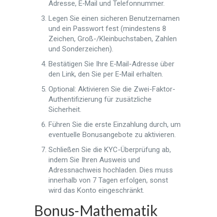
Adresse, E‑Mail und Telefonnummer.
Legen Sie einen sicheren Benutzernamen
und ein Passwort fest (mindestens 8
Zeichen, Groß-/Kleinbuchstaben, Zahlen
und Sonderzeichen).
Bestätigen Sie Ihre E‑Mail-Adresse über
den Link, den Sie per E‑Mail erhalten.
Optional: Aktivieren Sie die Zwei-Faktor-
Authentifizierung für zusätzliche
Sicherheit.
Führen Sie die erste Einzahlung durch, um
eventuelle Bonusangebote zu aktivieren.
Schließen Sie die KYC-Überprüfung ab,
indem Sie Ihren Ausweis und
Adressnachweis hochladen. Dies muss
innerhalb von 7 Tagen erfolgen, sonst
wird das Konto eingeschränkt.
Bonus-Mathematik