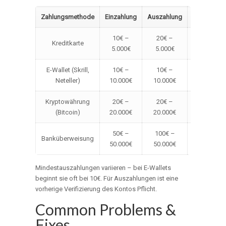
Zahlungsmethode
Einzahlung
Auszahlung
Bearbeitun
10€ –
20€ –
Kreditkarte
1–3 Werk
5.000€
5.000€
E-Wallet (Skrill,
10€ –
10€ –
Sofort bi
Neteller)
10.000€
10.000€
Kryptowährung
20€ –
20€ –
1–2 Stun
(Bitcoin)
20.000€
20.000€
50€ –
100€ –
Banküberweisung
3–7 Werk
50.000€
50.000€
Mindestauszahlungen variieren – bei E-Wallets
beginnt sie oft bei 10€. Für Auszahlungen ist eine
vorherige Verifizierung des Kontos Pflicht.
Common Problems &
Fixes