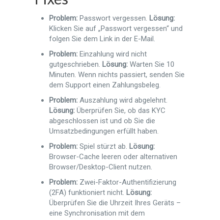
Problem:
Passwort vergessen.
Lösung:
Klicken Sie auf „Passwort vergessen“ und
folgen Sie dem Link in der E-Mail.
Problem:
Einzahlung wird nicht
gutgeschrieben.
Lösung:
Warten Sie 10
Minuten. Wenn nichts passiert, senden Sie
dem Support einen Zahlungsbeleg.
Problem:
Auszahlung wird abgelehnt.
Lösung:
Überprüfen Sie, ob das KYC
abgeschlossen ist und ob Sie die
Umsatzbedingungen erfüllt haben.
Problem:
Spiel stürzt ab.
Lösung:
Browser-Cache leeren oder alternativen
Browser/Desktop-Client nutzen.
Problem:
Zwei-Faktor-Authentifizierung
(2FA) funktioniert nicht.
Lösung:
Überprüfen Sie die Uhrzeit Ihres Geräts –
eine Synchronisation mit dem