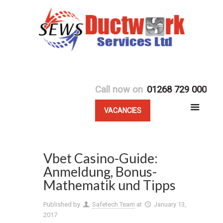
Call now on
01268 729 000
VACANCIES
Vbet Casino-Guide:
Anmeldung, Bonus-
Mathematik und Tipps
Published by
Safetech Team
at
January 13,
2017