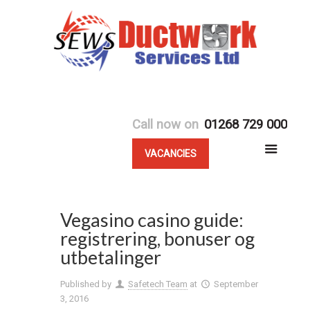
Call now on
01268 729 000
VACANCIES
Vegasino casino guide:
registrering, bonuser og
utbetalinger
Published by
Safetech Team
at
September
3, 2016