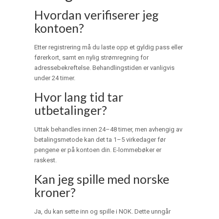
Hvordan verifiserer jeg
kontoen?
Etter registrering må du laste opp et gyldig pass eller
førerkort, samt en nylig strømregning for
adressebekreftelse. Behandlingstiden er vanligvis
under 24 timer.
Hvor lang tid tar
utbetalinger?
Uttak behandles innen 24–48 timer, men avhengig av
betalingsmetode kan det ta 1–5 virkedager før
pengene er på kontoen din. E-lommebøker er
raskest.
Kan jeg spille med norske
kroner?
Ja, du kan sette inn og spille i NOK. Dette unngår