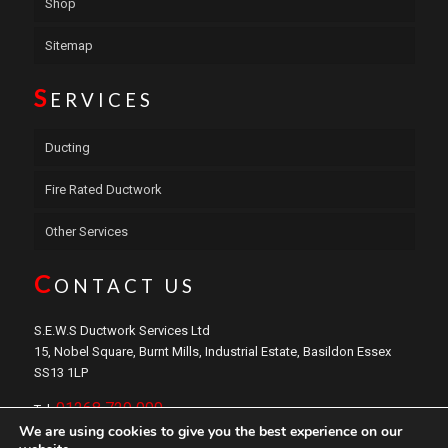
Shop
Sitemap
S
ERVICES
Ducting
Fire Rated Ductwork
Other Services
C
ONTACT US
S.E.W.S Ductwork Services Ltd
15, Nobel Square, Burnt Mills, Industrial Estate, Basildon Essex
SS13 1LP
01268 729 000
Tel:
We are using cookies to give you the best experience on our
sales@sewsductwork.com
Email: