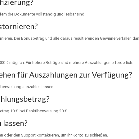
fizierung?
sofern die Dokumente vollständig und lesbar sind.
stornieren?
rnieren. Der Bonusbetrag und alle daraus resultierenden Gewinne verfallen dan
000 € möglich. Für höhere Beträge sind mehrere Auszahlungen erforderlich.
hen für Auszahlungen zur Verfügung?
nküberweisung auszahlen lassen.
ahlungsbetrag?
trag 10 €, bei Banküberweisung 20 €.
 lassen?
en oder den Support kontaktieren, um Ihr Konto zu schließen.