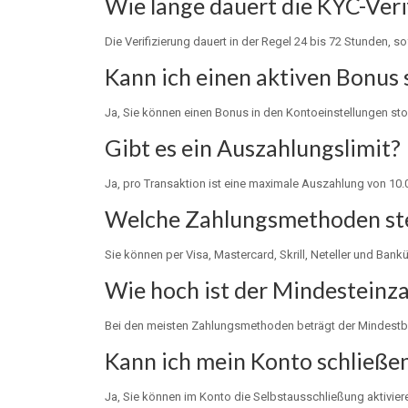
Wie lange dauert die KYC-Veri
Die Verifizierung dauert in der Regel 24 bis 72 Stunden, 
Kann ich einen aktiven Bonus 
Ja, Sie können einen Bonus in den Kontoeinstellungen sto
Gibt es ein Auszahlungslimit?
Ja, pro Transaktion ist eine maximale Auszahlung von 10.
Welche Zahlungsmethoden ste
Sie können per Visa, Mastercard, Skrill, Neteller und Ba
Wie hoch ist der Mindesteinz
Bei den meisten Zahlungsmethoden beträgt der Mindestbe
Kann ich mein Konto schließen
Ja, Sie können im Konto die Selbstausschließung aktivier