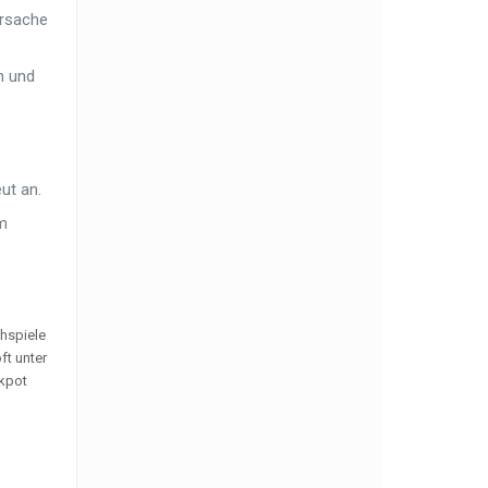
Ursache
n und
ut an.
em
chspiele
ft unter
ckpot