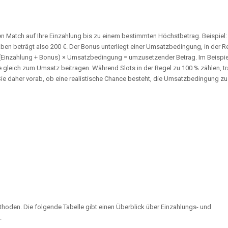
Match auf Ihre Einzahlung bis zu einem bestimmten Höchstbetrag. Beispiel:
aben beträgt also 200 €. Der Bonus unterliegt einer Umsatzbedingung, in der R
(Einzahlung + Bonus) × Umsatzbedingung = umzusetzender Betrag. Im Beispiel
ele gleich zum Umsatz beitragen. Während Slots in der Regel zu 100 % zählen, t
Sie daher vorab, ob eine realistische Chance besteht, die Umsatzbedingung zu 
oden. Die folgende Tabelle gibt einen Überblick über Einzahlungs- und
.