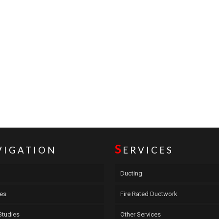
S
VIGATION
ERVICES
Ducting
ces
Fire Rated Ductwork
Studies
Other Services