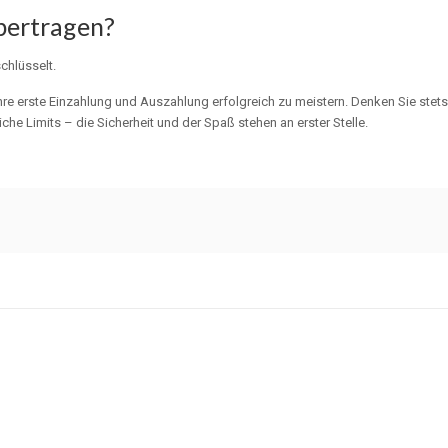
bertragen?
chlüsselt.
 Ihre erste Einzahlung und Auszahlung erfolgreich zu meistern. Denken Sie stet
che Limits – die Sicherheit und der Spaß stehen an erster Stelle.