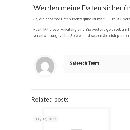
Werden meine Daten sicher ü
Ja, die gesamte Datenübertragung ist mit 256-Bit SSL vers
Fazit: Mit dieser Anleitung sind Sie bestens gerüstet, um
verantwortungsvolles Spielen und setzen Sie sich persönli
Safetech Team
Related posts
July 15, 2026