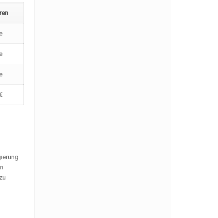
ren
e
e
e
€
gierung
en
 zu