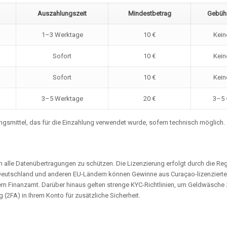
Auszahlungszeit
Mindestbetrag
Gebüh
1–3 Werktage
10 €
Kein
Sofort
10 €
Kein
Sofort
10 €
Kein
3–5 Werktage
20 €
3–5 
gsmittel, das für die Einzahlung verwendet wurde, sofern technisch möglich.
m alle Datenübertragungen zu schützen. Die Lizenzierung erfolgt durch die Re
 Deutschland und anderen EU-Ländern können Gewinne aus Curaçao-lizenziert
hrem Finanzamt. Darüber hinaus gelten strenge KYC-Richtlinien, um Geldwäsche
g (2FA) in Ihrem Konto für zusätzliche Sicherheit.