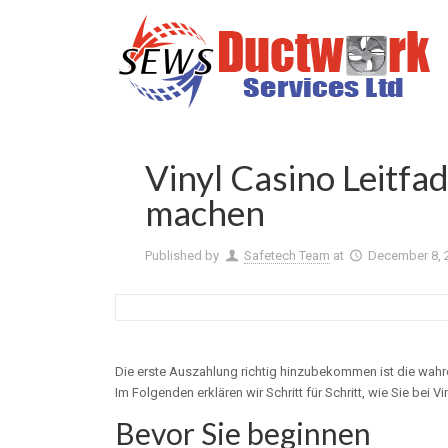
Vinyl Casino Leitfa
machen
Published by
Safetech Team
at
December 8, 
Die erste Auszahlung richtig hinzubekommen ist die wahre 
Im Folgenden erklären wir Schritt für Schritt, wie Sie bei 
Bevor Sie beginnen