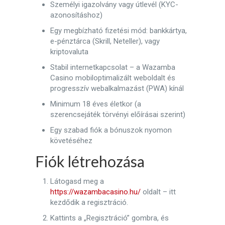
Személyi igazolvány vagy útlevél (KYC-
azonosításhoz)
Egy megbízható fizetési mód: bankkártya,
e-pénztárca (Skrill, Neteller), vagy
kriptovaluta
Stabil internetkapcsolat – a Wazamba
Casino mobiloptimalizált weboldalt és
progresszív webalkalmazást (PWA) kínál
Minimum 18 éves életkor (a
szerencsejáték törvényi előírásai szerint)
Egy szabad fiók a bónuszok nyomon
követéséhez
Fiók létrehozása
Látogasd meg a
https://wazambacasino.hu/
oldalt – itt
kezdődik a regisztráció.
Kattints a „Regisztráció” gombra, és