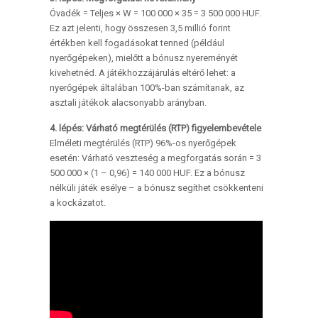
Óvadék = Teljes × W = 100 000 × 35 = 3 500 000 HUF.
Ez azt jelenti, hogy összesen 3,5 millió forint
értékben kell fogadásokat tenned (például
nyerőgépeken), mielőtt a bónusz nyereményét
kivehetnéd. A játékhozzájárulás eltérő lehet: a
nyerőgépek általában 100%-ban számítanak, az
asztali játékok alacsonyabb arányban.
4. lépés: Várható megtérülés (RTP) figyelembevétele
Elméleti megtérülés (RTP) 96%-os nyerőgépek
esetén: Várható veszteség a megforgatás során = 3
500 000 × (1 – 0,96) = 140 000 HUF. Ez a bónusz
nélküli játék esélye – a bónusz segíthet csökkenteni
a kockázatot.