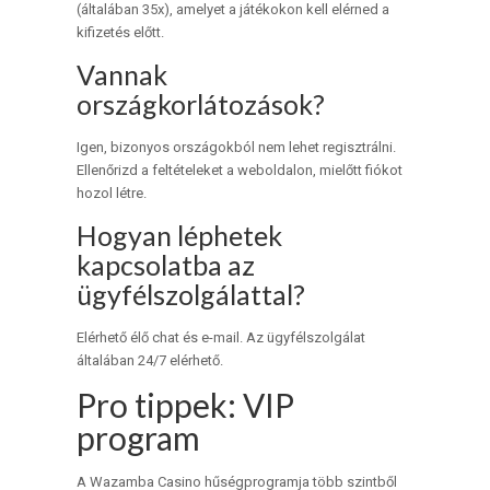
(általában 35x), amelyet a játékokon kell elérned a
kifizetés előtt.
Vannak
országkorlátozások?
Igen, bizonyos országokból nem lehet regisztrálni.
Ellenőrizd a feltételeket a weboldalon, mielőtt fiókot
hozol létre.
Hogyan léphetek
kapcsolatba az
ügyfélszolgálattal?
Elérhető élő chat és e-mail. Az ügyfélszolgálat
általában 24/7 elérhető.
Pro tippek: VIP
program
A Wazamba Casino hűségprogramja több szintből