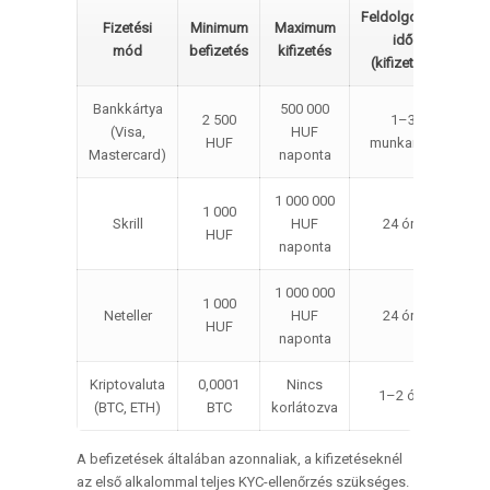
Feldolgozási
Fizetési
Minimum
Maximum
idő
mód
befizetés
kifizetés
(kifizetés)
Bankkártya
500 000
2 500
1–3
(Visa,
HUF
HUF
munkanap
Mastercard)
naponta
1 000 000
1 000
Skrill
HUF
24 óra
HUF
naponta
1 000 000
1 000
Neteller
HUF
24 óra
HUF
naponta
Kriptovaluta
0,0001
Nincs
1–2 óra
(BTC, ETH)
BTC
korlátozva
A befizetések általában azonnaliak, a kifizetéseknél
az első alkalommal teljes KYC-ellenőrzés szükséges.