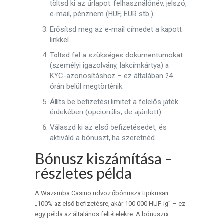
töltsd ki az űrlapot: felhasználónév, jelszó,
e-mail, pénznem (HUF, EUR stb.).
Erősítsd meg az e-mail címedet a kapott
linkkel.
Töltsd fel a szükséges dokumentumokat
(személyi igazolvány, lakcímkártya) a
KYC-azonosításhoz – ez általában 24
órán belül megtörténik.
Állíts be befizetési limitet a felelős játék
érdekében (opcionális, de ajánlott).
Válaszd ki az első befizetésedet, és
aktiváld a bónuszt, ha szeretnéd.
Bónusz kiszámítása –
részletes példa
A Wazamba Casino üdvözlőbónusza tipikusan
„100% az első befizetésre, akár 100 000 HUF-ig” – ez
egy példa az általános feltételekre. A bónuszra