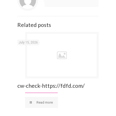
Related posts
July 15, 2026
cw-check-https://fdfd.com/
Read more