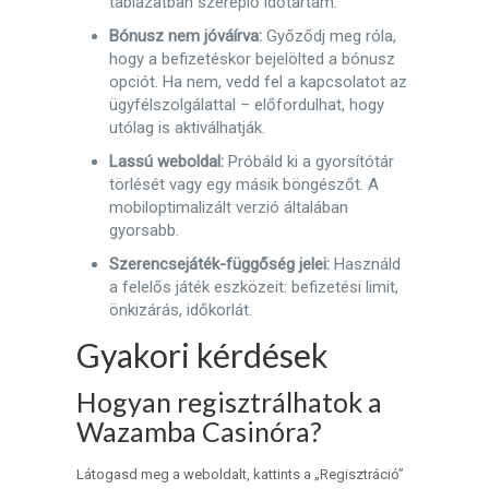
táblázatban szereplő időtartam.
Bónusz nem jóváírva:
Győződj meg róla,
hogy a befizetéskor bejelölted a bónusz
opciót. Ha nem, vedd fel a kapcsolatot az
ügyfélszolgálattal – előfordulhat, hogy
utólag is aktiválhatják.
Lassú weboldal:
Próbáld ki a gyorsítótár
törlését vagy egy másik böngészőt. A
mobiloptimalizált verzió általában
gyorsabb.
Szerencsejáték-függőség jelei:
Használd
a felelős játék eszközeit: befizetési limit,
önkizárás, időkorlát.
Gyakori kérdések
Hogyan regisztrálhatok a
Wazamba Casinóra?
Látogasd meg a weboldalt, kattints a „Regisztráció”