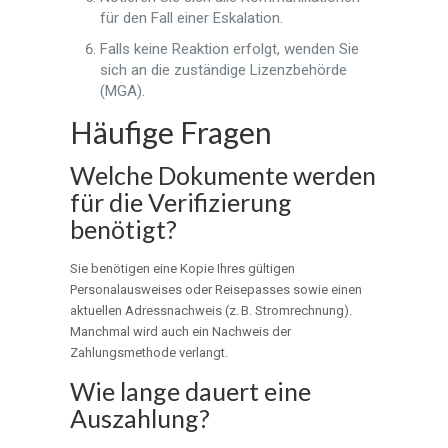
für den Fall einer Eskalation.
Falls keine Reaktion erfolgt, wenden Sie
sich an die zuständige Lizenzbehörde
(MGA).
Häufige Fragen
Welche Dokumente werden
für die Verifizierung
benötigt?
Sie benötigen eine Kopie Ihres gültigen
Personalausweises oder Reisepasses sowie einen
aktuellen Adressnachweis (z. B. Stromrechnung).
Manchmal wird auch ein Nachweis der
Zahlungsmethode verlangt.
Wie lange dauert eine
Auszahlung?