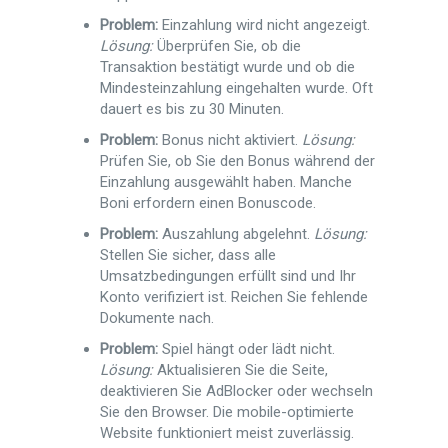
Problem:
Einzahlung wird nicht angezeigt.
Lösung:
Überprüfen Sie, ob die
Transaktion bestätigt wurde und ob die
Mindesteinzahlung eingehalten wurde. Oft
dauert es bis zu 30 Minuten.
Problem:
Bonus nicht aktiviert.
Lösung:
Prüfen Sie, ob Sie den Bonus während der
Einzahlung ausgewählt haben. Manche
Boni erfordern einen Bonuscode.
Problem:
Auszahlung abgelehnt.
Lösung:
Stellen Sie sicher, dass alle
Umsatzbedingungen erfüllt sind und Ihr
Konto verifiziert ist. Reichen Sie fehlende
Dokumente nach.
Problem:
Spiel hängt oder lädt nicht.
Lösung:
Aktualisieren Sie die Seite,
deaktivieren Sie AdBlocker oder wechseln
Sie den Browser. Die mobile-optimierte
Website funktioniert meist zuverlässig.