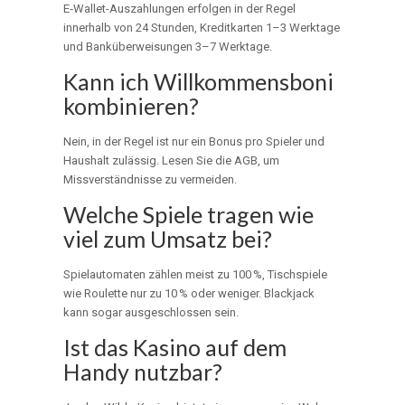
E‑Wallet-Auszahlungen erfolgen in der Regel
innerhalb von 24 Stunden, Kreditkarten 1–3 Werktage
und Banküberweisungen 3–7 Werktage.
Kann ich Willkommensboni
kombinieren?
Nein, in der Regel ist nur ein Bonus pro Spieler und
Haushalt zulässig. Lesen Sie die AGB, um
Missverständnisse zu vermeiden.
Welche Spiele tragen wie
viel zum Umsatz bei?
Spielautomaten zählen meist zu 100 %, Tischspiele
wie Roulette nur zu 10 % oder weniger. Blackjack
kann sogar ausgeschlossen sein.
Ist das Kasino auf dem
Handy nutzbar?