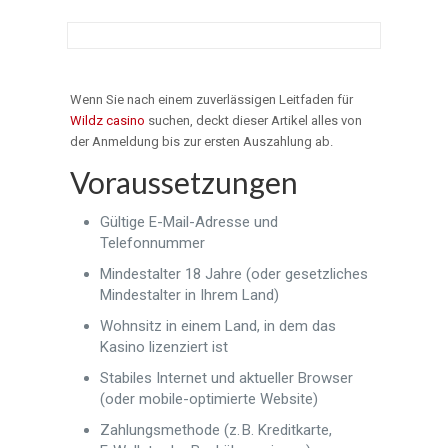
Wenn Sie nach einem zuverlässigen Leitfaden für
Wildz casino
suchen, deckt dieser Artikel alles von
der Anmeldung bis zur ersten Auszahlung ab.
Voraussetzungen
Gültige E-Mail-Adresse und
Telefonnummer
Mindestalter 18 Jahre (oder gesetzliches
Mindestalter in Ihrem Land)
Wohnsitz in einem Land, in dem das
Kasino lizenziert ist
Stabiles Internet und aktueller Browser
(oder mobile-optimierte Website)
Zahlungsmethode (z. B. Kreditkarte,