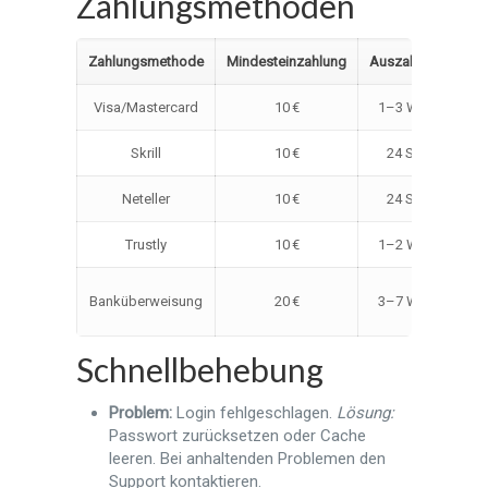
Zahlungsmethoden
Zahlungsmethode
Mindesteinzahlung
Auszahlungszeit
Visa/Mastercard
10 €
1–3 Werktage
Skrill
10 €
24 Stunden
Neteller
10 €
24 Stunden
Trustly
10 €
1–2 Werktage
Banküberweisung
20 €
3–7 Werktage
Schnellbehebung
Problem:
Login fehlgeschlagen.
Lösung:
Passwort zurücksetzen oder Cache
leeren. Bei anhaltenden Problemen den
Support kontaktieren.